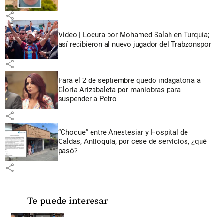
share
Video | Locura por Mohamed Salah en Turquía;
así recibieron al nuevo jugador del Trabzonspor
share
Para el 2 de septiembre quedó indagatoria a
Gloria Arizabaleta por maniobras para
suspender a Petro
share
“Choque” entre Anestesiar y Hospital de
Caldas, Antioquia, por cese de servicios, ¿qué
pasó?
share
Te puede interesar