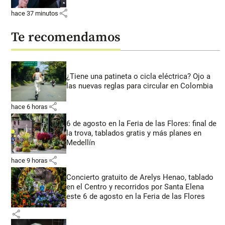
share
hace 37 minutos
Te recomendamos
¿Tiene una patineta o cicla eléctrica? Ojo a
las nuevas reglas para circular en Colombia
share
hace 6 horas
6 de agosto en la Feria de las Flores: final de
la trova, tablados gratis y más planes en
Medellín
share
hace 9 horas
Concierto gratuito de Arelys Henao, tablado
en el Centro y recorridos por Santa Elena
este 6 de agosto en la Feria de las Flores
share