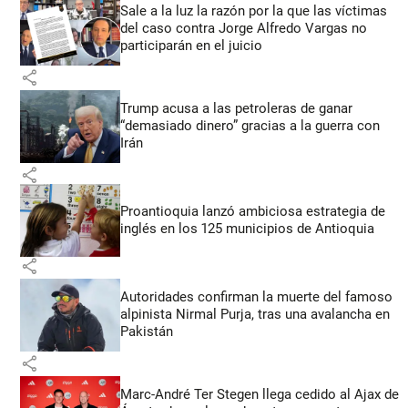
Sale a la luz la razón por la que las víctimas
del caso contra Jorge Alfredo Vargas no
participarán en el juicio
share
Trump acusa a las petroleras de ganar
“demasiado dinero” gracias a la guerra con
Irán
share
Proantioquia lanzó ambiciosa estrategia de
inglés en los 125 municipios de Antioquia
share
Autoridades confirman la muerte del famoso
alpinista Nirmal Purja, tras una avalancha en
Pakistán
share
Marc-André Ter Stegen llega cedido al Ajax de