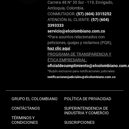
Carrera 48 N° 30 Sur - 119, Envigado,
Antioquia, Colombia.
CONMUTADOR:
(57) (604) 3315252
ATENCIÓN AL CLIENTE:
(57) (604)
3393333
servicio@elcolombiano.com.co
*Para asuntos relacionados con
peticiones, quejas y reclamos (PQR),
haz clic aquí
PROGRAMA DE TRANSPARENCIA Y
ÉTICA EMPRESARIAL:
oficialdecumplimiento@elcolombiano.com.
*Buzón exclusivo para notificaciones judiciales:
notificacionesjudiciales@elcolombiano.com.co
GRUPO EL COLOMBIANO
POLÍTICA DE PRIVACIDAD
CONTÁCTANOS
SUPERINTENDENCIA DE
INDUSTRIA Y COMERCIO
TÉRMINOS Y
CONDICIONES
SUSCRIPCIONES