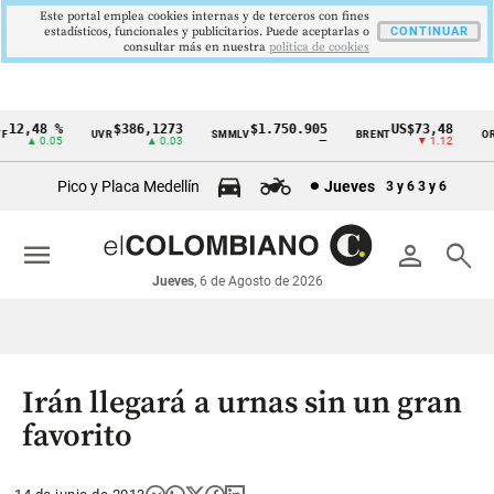
Este portal emplea cookies internas y de terceros con fines
estadísticos, funcionales y publicitarios. Puede aceptarlas o
CONTINUAR
consultar más en nuestra
politica de cookies
12,48 %
$386,1273
$1.750.905
US$73,48
UVR
SMMLV
BRENT
ORO
Cintillo
▲ 0.05
▲ 0.03
—
▼ 1.12
de
Pico y Placa Medellín
Jueves
3 y 6
3 y 6
indicadores
económicos
menu
person
search
Colombia
Jueves
, 6 de Agosto de 2026
Irán llegará a urnas sin un gran
favorito