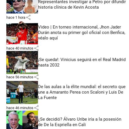
Representantes investigar a Petro por difundir
historia clínica de Kevin Acosta
share
hace 1 hora
Video | En torneo internacional, Jhon Jader
Durán anota su primer gol oficial con Benfica,
véalo aquí
share
hace 40 minutos
¡Se queda!: Vinicius seguirá en el Real Madrid
hasta 2032
share
hace 56 minutos
De las aulas a la élite mundial: el secreto que
une a Amaranto Perea con Scaloni y Luis De
La Fuente
share
hace 46 minutos
¿Se decidió? Álvaro Uribe iría a la posesión
de De la Espriella en Cali