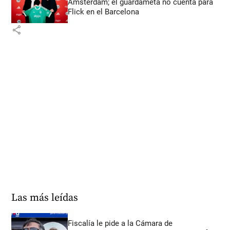
Ámsterdam; el guardameta no cuenta para
Flick en el Barcelona
share
Las más leídas
Fiscalía le pide a la Cámara de