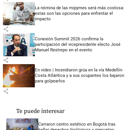
La nómina de las mipymes será más costosa:
estas son las opciones para enfrentar el
impacto
share
Conexión Summit 2026 confirma la
participación del vicepresidente electo José
Manuel Restrepo en el evento
share
En video | Incendiaron grúa en la vía Medellín-
Costa Atlántica y a sus ocupantes los bajaron
para golpearlos
share
Te puede interesar
Cerraron centro estético en Bogotá tras
hallar desechos biológicos y presuntas