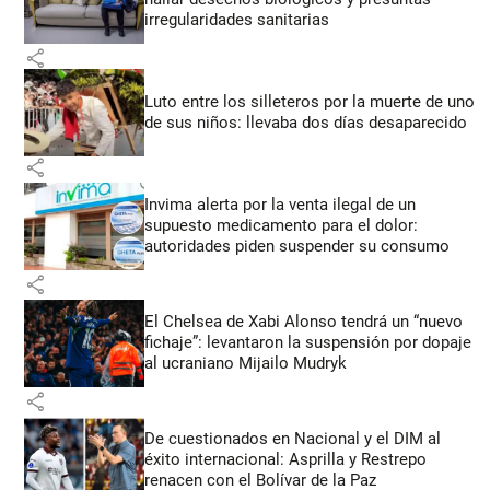
irregularidades sanitarias
share
Luto entre los silleteros por la muerte de uno
de sus niños: llevaba dos días desaparecido
share
Invima alerta por la venta ilegal de un
supuesto medicamento para el dolor:
autoridades piden suspender su consumo
share
El Chelsea de Xabi Alonso tendrá un “nuevo
fichaje”: levantaron la suspensión por dopaje
al ucraniano Mijailo Mudryk
share
De cuestionados en Nacional y el DIM al
éxito internacional: Asprilla y Restrepo
renacen con el Bolívar de la Paz