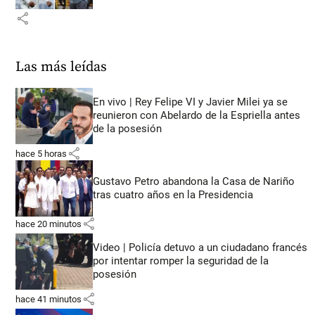
share
Las más leídas
En vivo | Rey Felipe VI y Javier Milei ya se
reunieron con Abelardo de la Espriella antes
de la posesión
share
hace 5 horas
Gustavo Petro abandona la Casa de Nariño
tras cuatro años en la Presidencia
share
hace 20 minutos
Video | Policía detuvo a un ciudadano francés
por intentar romper la seguridad de la
posesión
share
hace 41 minutos