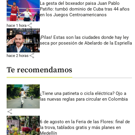
La gesta del boxeador paisa Juan Pablo
Patiño: tumbó dominio de Cuba tras 44 años
en los Juegos Centroamericanos
share
hace 1 hora
¡Pilas! Estas son las ciudades donde hay ley
seca por posesión de Abelardo de la Espriella
share
hace 2 horas
Te recomendamos
¿Tiene una patineta o cicla eléctrica? Ojo a
las nuevas reglas para circular en Colombia
share
6 de agosto en la Feria de las Flores: final de
la trova, tablados gratis y más planes en
Medellín