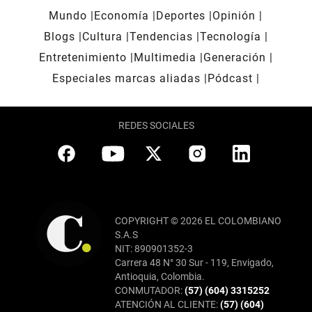
Mundo
Economía
Deportes
Opinión
Blogs
Cultura
Tendencias
Tecnología
Entretenimiento
Multimedia
Generación
Especiales marcas aliadas
Pódcast
REDES SOCIALES
COPYRIGHT © 2026 EL COLOMBIANO
S.A.S
NIT: 890901352-3
Carrera 48 N° 30 Sur - 119, Envigado,
Antioquia, Colombia.
CONMUTADOR:
(57) (604) 3315252
ATENCIÓN AL CLIENTE:
(57) (604)