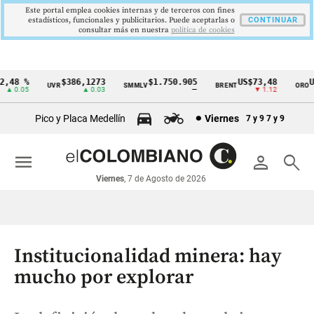
Este portal emplea cookies internas y de terceros con fines
estadísticos, funcionales y publicitarios. Puede aceptarlas o
CONTINUAR
consultar más en nuestra
politica de cookies
48 %
$386,1273
$1.750.905
US$73,48
US$
UVR
SMMLV
BRENT
ORO
Cintillo
 0.05
▲ 0.03
—
▼ 1.12
de
Pico y Placa Medellín
Viernes
7 y 9
7 y 9
indicadores
económicos
menu
person
search
Colombia
Viernes
, 7 de Agosto de 2026
Institucionalidad minera: hay
mucho por explorar