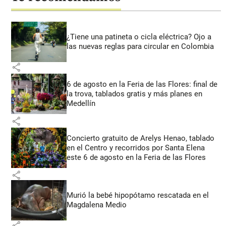
¿Tiene una patineta o cicla eléctrica? Ojo a
las nuevas reglas para circular en Colombia
share
6 de agosto en la Feria de las Flores: final de
la trova, tablados gratis y más planes en
Medellín
share
Concierto gratuito de Arelys Henao, tablado
en el Centro y recorridos por Santa Elena
este 6 de agosto en la Feria de las Flores
share
Murió la bebé hipopótamo rescatada en el
Magdalena Medio
share