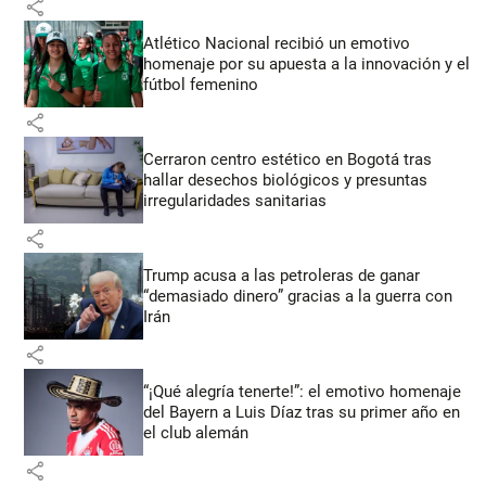
share
Atlético Nacional recibió un emotivo
homenaje por su apuesta a la innovación y el
fútbol femenino
share
Cerraron centro estético en Bogotá tras
hallar desechos biológicos y presuntas
irregularidades sanitarias
share
Trump acusa a las petroleras de ganar
“demasiado dinero” gracias a la guerra con
Irán
share
“¡Qué alegría tenerte!”: el emotivo homenaje
del Bayern a Luis Díaz tras su primer año en
el club alemán
share