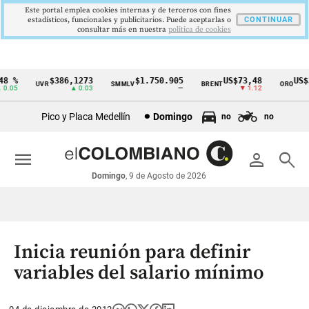
Este portal emplea cookies internas y de terceros con fines
estadísticos, funcionales y publicitarios. Puede aceptarlas o
CONTINUAR
consultar más en nuestra
politica de cookies
 %
$386,1273
$1.750.905
US$73,48
US$33
UVR
SMMLV
BRENT
ORO
Cintillo
.05
▲ 0.03
—
▼ 1.12
de
Pico y Placa Medellín
Domingo
no
no
indicadores
económicos
menu
person
search
Colombia
Domingo
, 9 de Agosto de 2026
Inicia reunión para definir
variables del salario mínimo