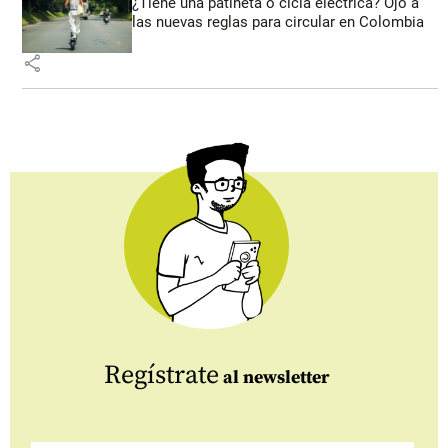
¿Tiene una patineta o cicla eléctrica? Ojo a
las nuevas reglas para circular en Colombia
share
Regístrate
al newsletter