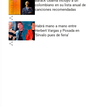
Barack Obama incluyó a un
colombiano en su lista anual de
canciones recomendadas
share
Habrá mano a mano entre
Herbert Vargas y Posada en
‘Sírvalo pues de feria’
share