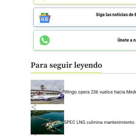
Siga las noticias 
Únete a n
Para seguir leyendo
Wingo opera 236 vuelos hacia Medell
share
SPEC LNG culmina mantenimiento de