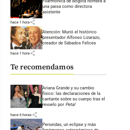
Filarmónica de Bogotá nombra a
una paisa como directora
asistente
share
hace 1 hora
Atención: Murió el histórico
presentador Alfonso Lizarazo,
creador de Sábados Felices
share
hace 1 hora
Te recomendamos
Ariana Grande y su cambio
físico: las declaraciones de la
cantante sobre su cuerpo tras el
revuelo por
Petal
share
hace 6 horas
Perseidas, un eclipse y más