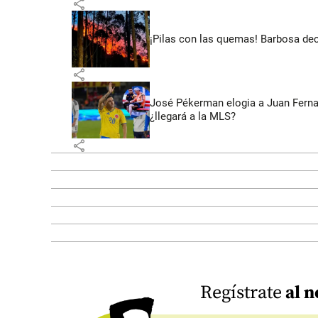
share
¡Pilas con las quemas! Barbosa dec
share
José Pékerman elogia a Juan Fernan
¿llegará a la MLS?
share
Regístrate
al n