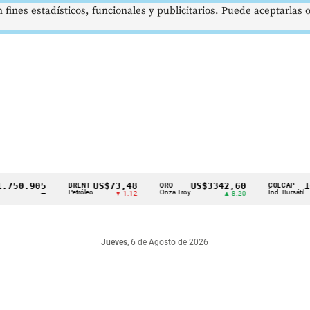
 fines estadísticos, funcionales y publicitarios. Puede aceptarlas
0.905
US$73,48
US$3342,60
1621,
BRENT
ORO
COLCAP
Petróleo
Onza Troy
Índ. Bursátil
—
▼ 1.12
▲ 8.20
Jueves
, 6 de Agosto de 2026