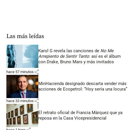
Las más leídas
Karol G revela las canciones de
No Me
Arrepiento de Sentir Tanto
: así es el álbum
con Drake, Bruno Mars y más invitados
share
hace 57 minutos
MinHacienda designado descarta vender más
acciones de Ecopetrol: “Hoy sería una locura”
share
hace 33 minutos
El retrato oficial de Francia Márquez que ya
reposa en la Casa Vicepresidencial
share
hace 1 hora