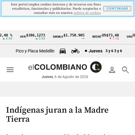
Este portal emplea cookies internas y de terceros con fines
estadísticos, funcionales y publicitarios. Puede aceptarlas o
CONTINUAR
consultar más en nuestra
politica de cookies
48 %
$386,1273
$1.750.905
US$73,48
US$
UVR
SMMLV
BRENT
ORO
Cintillo
 0.05
▲ 0.03
—
▼ 1.12
de
Pico y Placa Medellín
Jueves
3 y 6
3 y 6
indicadores
económicos
menu
person
search
Colombia
Jueves
, 6 de Agosto de 2026
Indígenas juran a la Madre
Tierra