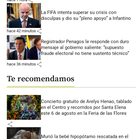
La FIFA intenta superar su crisis con
disculpas y dio su “pleno apoyo” a Infantino
share
hace 42 minutos
Registrador Penagos le responde con duro
mensaje al gobierno saliente: “supuesto
fraude electoral no tiene sustento técnico”
share
hace 36 minutos
Te recomendamos
Concierto gratuito de Arelys Henao, tablado
en el Centro y recorridos por Santa Elena
este 6 de agosto en la Feria de las Flores
share
Murió la bebé hipopótamo rescatada en el