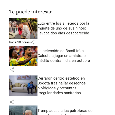
Te puede interesar
Luto entre los silleteros por la
muerte de uno de sus niños:
llevaba dos días desaparecido
share
hace 10 horas
La selección de Brasil irá a
Calcuta a jugar un amistoso
inédito contra India en octubre
share
Cerraron centro estético en
Bogotá tras hallar desechos
biológicos y presuntas
irregularidades sanitarias
share
Trump acusa a las petroleras de