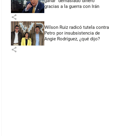
ganar “demasiado dinero”
gracias a la guerra con Irán
share
Wilson Ruiz radicó tutela contra
Petro por insubsistencia de
Angie Rodríguez, ¿qué dijo?
share