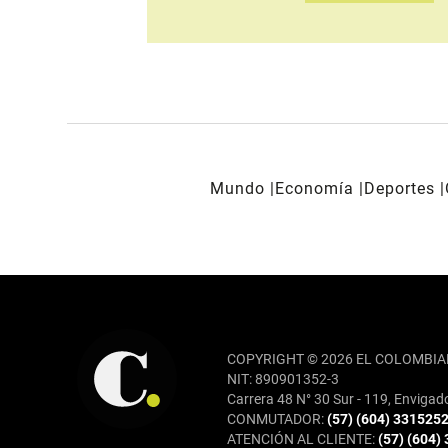
Mundo
Economía
Deportes
REDES SOCIALES
COPYRIGHT © 2026 EL COLOMBIA
NIT: 890901352-3
Carrera 48 N° 30 Sur - 119, Envigad
CONMUTADOR:
(57) (604) 331525
ATENCIÓN AL CLIENTE:
(57) (604)