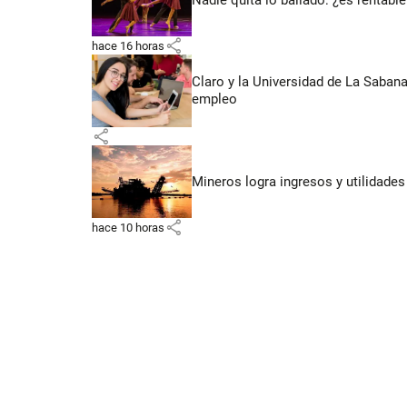
share
hace 16 horas
Claro y la Universidad de La Saban
empleo
share
Mineros logra ingresos y utilidade
share
hace 10 horas