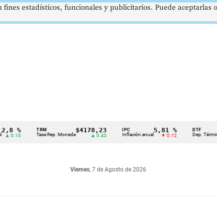
 fines estadísticos, funcionales y publicitarios. Puede aceptarlas
 %
$4178,23
5,81 %
TRM
IPC
DTF
Tasa Rep. Moneda
Inflación anual
Dep. Término Fijo
.10
▲ 0.42
▼ 0.12
Viernes
, 7 de Agosto de 2026