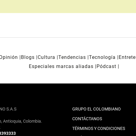
Opinión
Blogs
Cultura
Tendencias
Tecnología
Entret
Especiales marcas aliadas
Pódcast
NO S.A.S
GRUPO EL COLOMBIANO
CONTÁCTANOS
o, Antioquia, Colombia.
2
TÉRMINOS Y CONDICIONES
 3393333