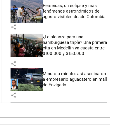
Perseidas, un eclipse y más
fenómenos astronómicos de
agosto visibles desde Colombia
share
¿Le alcanza para una
hamburguesa triple? Una primera
cita en Medellín ya cuesta entre
$100.000 y $150.000
share
Minuto a minuto: así asesinaron
a empresario aguacatero en mall
de Envigado
share