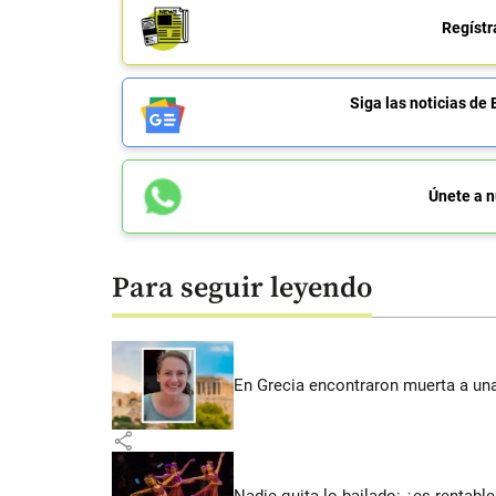
Regístr
Siga las noticias 
Únete a n
Para seguir leyendo
En Grecia encontraron muerta a un
share
Nadie quita lo bailado: ¿es rentable