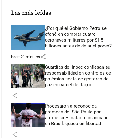
Las más leídas
¿Por qué el Gobierno Petro se
afanó en comprar cuatro
aeronaves militares por $1.5
billones antes de dejar el poder?
share
hace 21 minutos
Guardias del Inpec confiesan su
responsabilidad en controles de
polémica fiesta de gestores de
paz en cárcel de Itagüí
share
Procesaron a reconocida
promesa del São Paulo por
atropellar y matar a un anciano
en Brasil: quedó en libertad
share