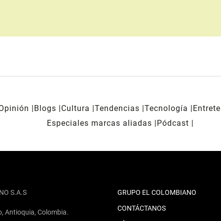
Opinión
Blogs
Cultura
Tendencias
Tecnología
Entret
Especiales marcas aliadas
Pódcast
NO S.A.S
GRUPO EL COLOMBIANO
CONTÁCTANOS
o, Antioquia, Colombia.