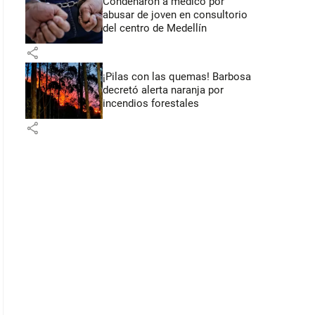
Condenaron a médico por
abusar de joven en consultorio
del centro de Medellín
share
¡Pilas con las quemas! Barbosa
decretó alerta naranja por
incendios forestales
share