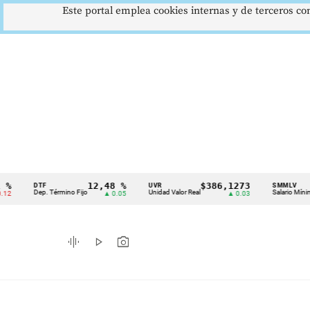
Este portal emplea cookies internas y de terceros con
12,48 %
$386,1273
$1
DTF
UVR
SMMLV
Cintillo
Dep. Término Fijo
Unidad Valor Real
Salario Mínimo
▲ 0.05
▲ 0.03
de
indicadores
graphic_eq
play_arrow
photo_camera
económicos
Colombia