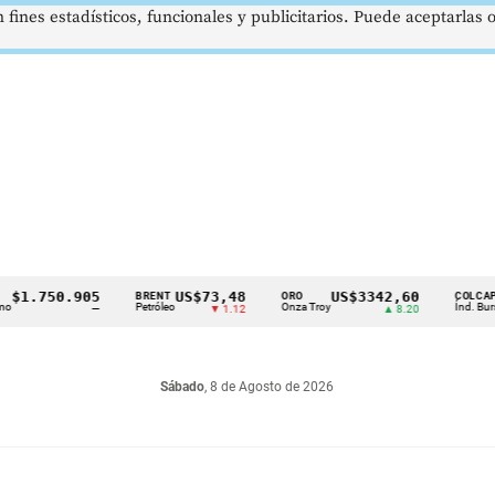
 fines estadísticos, funcionales y publicitarios. Puede aceptarlas
.750.905
US$73,48
US$3342,60
1
BRENT
ORO
COLCAP
Petróleo
Onza Troy
Índ. Bursátil
—
▼ 1.12
▲ 8.20
Sábado
, 8 de Agosto de 2026