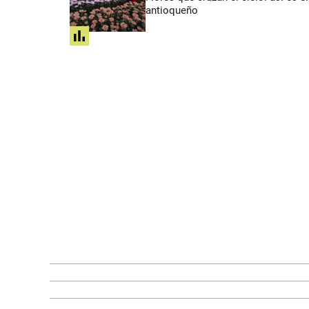
antioqueño
share