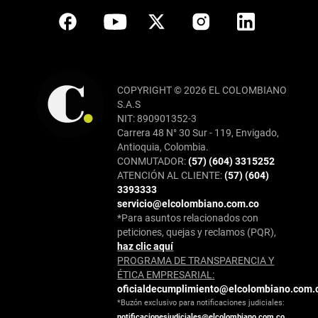
COPYRIGHT © 2026 EL COLOMBIANO
S.A.S
NIT: 890901352-3
Carrera 48 N° 30 Sur - 119, Envigado,
Antioquia, Colombia.
CONMUTADOR:
(57) (604) 3315252
ATENCIÓN AL CLIENTE:
(57) (604)
3393333
servicio@elcolombiano.com.co
*Para asuntos relacionados con
peticiones, quejas y reclamos (PQR),
haz clic aquí
PROGRAMA DE TRANSPARENCIA Y
ÉTICA EMPRESARIAL:
oficialdecumplimiento@elcolombiano.com.
*Buzón exclusivo para notificaciones judiciales:
notificacionesjudiciales@elcolombiano.com.co