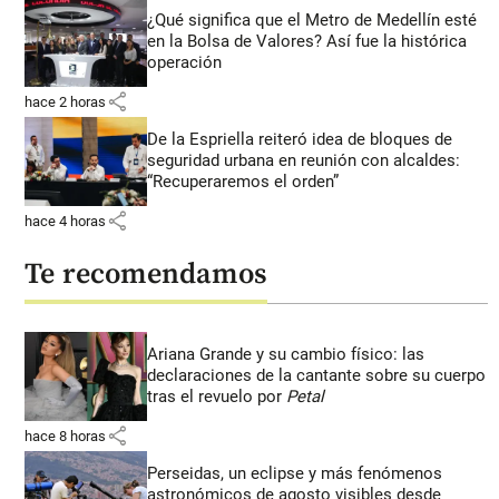
¿Qué significa que el Metro de Medellín esté
en la Bolsa de Valores? Así fue la histórica
operación
share
hace 2 horas
De la Espriella reiteró idea de bloques de
seguridad urbana en reunión con alcaldes:
“Recuperaremos el orden”
share
hace 4 horas
Te recomendamos
Ariana Grande y su cambio físico: las
declaraciones de la cantante sobre su cuerpo
tras el revuelo por
Petal
share
hace 8 horas
Perseidas, un eclipse y más fenómenos
astronómicos de agosto visibles desde