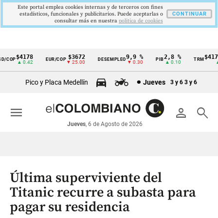
Este portal emplea cookies internas y de terceros con fines
estadísticos, funcionales y publicitarios. Puede aceptarlas o
CONTINUAR
consultar más en nuestra
politica de cookies
$4178
$3672
9,9 %
2,8 %
$4178
/COP
EUR/COP
DESEMPLEO
PIB
TRM
Cintillo
▲ 0.42
▼ 25.00
▼ 0.30
▲ 0.10
▲ 0
de
Pico y Placa Medellín
Jueves
3 y 6
3 y 6
indicadores
económicos
menu
person
search
Colombia
Jueves
, 6 de Agosto de 2026
Última superviviente del
Titanic recurre a subasta para
pagar su residencia