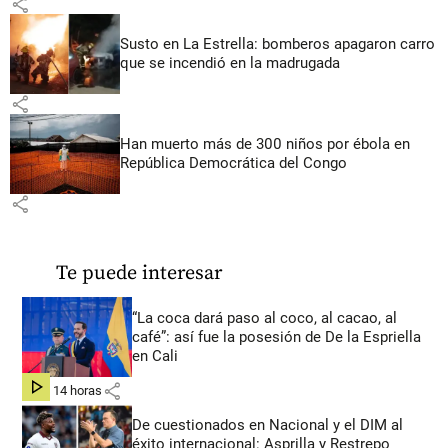
share
Susto en La Estrella: bomberos apagaron carro
que se incendió en la madrugada
share
Han muerto más de 300 niños por ébola en
República Democrática del Congo
share
Te puede interesar
“La coca dará paso al coco, al cacao, al
café”: así fue la posesión de De la Espriella
en Cali
share
hace 14 horas
De cuestionados en Nacional y el DIM al
éxito internacional: Asprilla y Restrepo