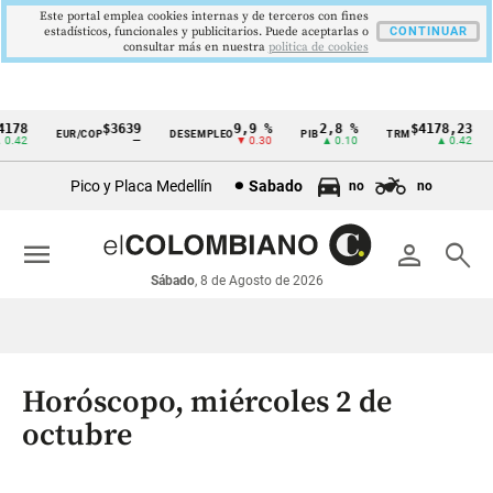
Este portal emplea cookies internas y de terceros con fines
estadísticos, funcionales y publicitarios. Puede aceptarlas o
CONTINUAR
consultar más en nuestra
politica de cookies
78
$3639
9,9 %
2,8 %
$4178,23
EUR/COP
DESEMPLEO
PIB
TRM
I
Cintillo
42
—
▼ 0.30
▲ 0.10
▲ 0.42
de
Pico y Placa Medellín
Sabado
no
no
indicadores
económicos
menu
person
search
Colombia
Sábado
, 8 de Agosto de 2026
Horóscopo, miércoles 2 de
octubre