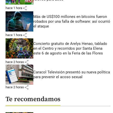
share
hace 1 hora
Más de US$100 millones en bitcoins fueron
robados por una falla de software: así ocurrió
el ataque
share
hace 1 hora
Concierto gratuito de Arelys Henao, tablado
en el Centro y recorridos por Santa Elena
este 6 de agosto en la Feria de las Flores
share
hace 2 horas
Caracol Televisión presentó su nueva política
para prevenir el acoso sexual
share
hace 2 horas
Te recomendamos