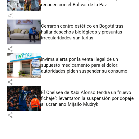
renacen con el Bolívar de la Paz
share
Cerraron centro estético en Bogotá tras
hallar desechos biológicos y presuntas
irregularidades sanitarias
share
Invima alerta por la venta ilegal de un
supuesto medicamento para el dolor:
autoridades piden suspender su consumo
share
El Chelsea de Xabi Alonso tendrá un “nuevo
fichaje”: levantaron la suspensión por dopaje
al ucraniano Mijailo Mudryk
share