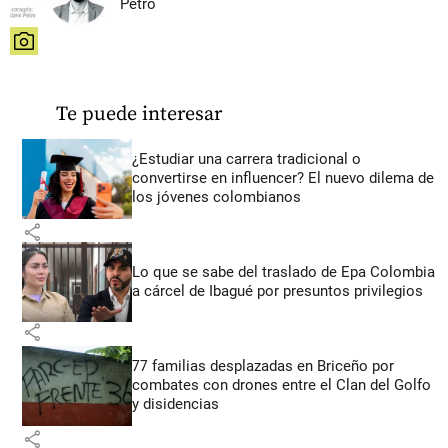
Petro
share
Te puede interesar
¿Estudiar una carrera tradicional o
convertirse en influencer? El nuevo dilema de
los jóvenes colombianos
share
Lo que se sabe del traslado de Epa Colombia
a cárcel de Ibagué por presuntos privilegios
share
77 familias desplazadas en Briceño por
combates con drones entre el Clan del Golfo
y disidencias
share