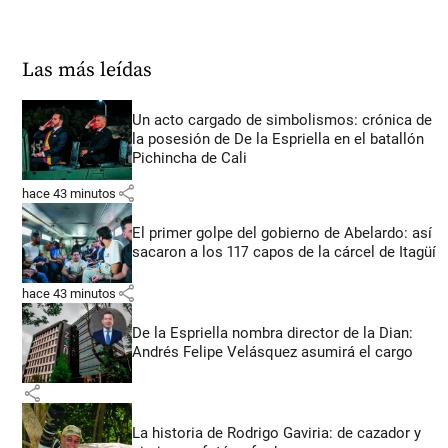
Las más leídas
Un acto cargado de simbolismos: crónica de
la posesión de De la Espriella en el batallón
Pichincha de Cali
share
hace 43 minutos
El primer golpe del gobierno de Abelardo: así
sacaron a los 117 capos de la cárcel de Itagüí
share
hace 43 minutos
De la Espriella nombra director de la Dian:
Andrés Felipe Velásquez asumirá el cargo
share
La historia de Rodrigo Gaviria: de cazador y