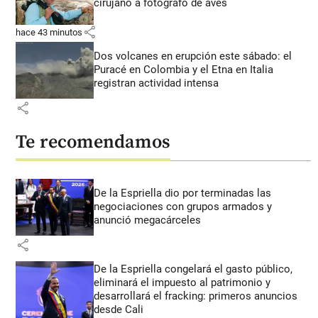
cirujano a fotógrafo de aves
share
hace 43 minutos
Dos volcanes en erupción este sábado: el
Puracé en Colombia y el Etna en Italia
registran actividad intensa
share
Te recomendamos
De la Espriella dio por terminadas las
negociaciones con grupos armados y
anunció megacárceles
share
De la Espriella congelará el gasto público,
eliminará el impuesto al patrimonio y
desarrollará el fracking: primeros anuncios
desde Cali