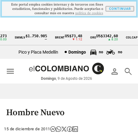
Este portal emplea cookies internas y de terceros con fines
estadísticos, funcionales y publicitarios. Puede aceptarlas o
CONTINUAR
consultar más en nuestra
politica de cookies
73
$1.750.905
US$73,48
US$3342,60
1
SMMLV
BRENT
ORO
COLCAP
Cintillo
03
—
▼ 1.12
▲ 8.20
de
Pico y Placa Medellín
Domingo
no
no
indicadores
económicos
menu
person
search
Colombia
Domingo
, 9 de Agosto de 2026
Hombre Nuevo
15 de diciembre de 2011