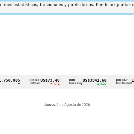
 fines estadísticos, funcionales y publicitarios. Puede aceptarlas
.905
US$73,48
US$3342,60
1621,
BRENT
ORO
COLCAP
Petróleo
Onza Troy
Índ. Bursátil
—
▼ 1.12
▲ 8.20
Jueves
, 6 de Agosto de 2026