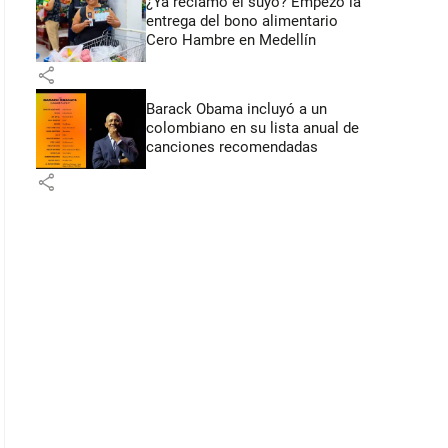
¿Ya reclamó el suyo? Empezó la
entrega del bono alimentario
Cero Hambre en Medellín
share
Barack Obama incluyó a un
colombiano en su lista anual de
canciones recomendadas
share