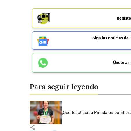
Regístr
Siga las noticias 
Únete a n
Para seguir leyendo
¡Qué tesa! Luisa Pineda es bombera
share