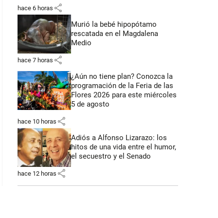
share
hace 6 horas
Murió la bebé hipopótamo
rescatada en el Magdalena
Medio
share
hace 7 horas
¿Aún no tiene plan? Conozca la
programación de la Feria de las
Flores 2026 para este miércoles
5 de agosto
share
hace 10 horas
Adiós a Alfonso Lizarazo: los
hitos de una vida entre el humor,
el secuestro y el Senado
share
hace 12 horas