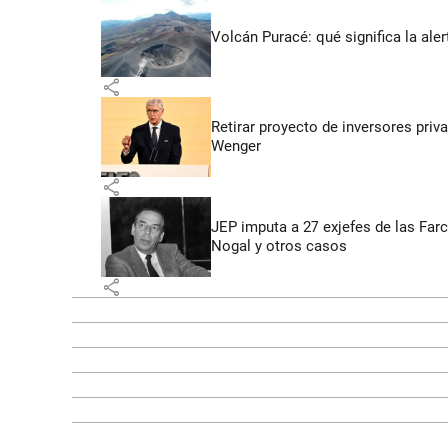
Volcán Puracé: qué significa la ale
share
Retirar proyecto de inversores priv
Wenger
share
JEP imputa a 27 exjefes de las Far
Nogal y otros casos
share