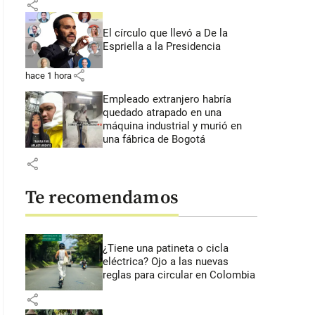
share
El círculo que llevó a De la
Espriella a la Presidencia
share
hace 1 hora
Empleado extranjero habría
quedado atrapado en una
máquina industrial y murió en
una fábrica de Bogotá
share
Te recomendamos
¿Tiene una patineta o cicla
eléctrica? Ojo a las nuevas
reglas para circular en Colombia
share