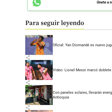
Únete a n
Para seguir leyendo
Oficial: Yan Diomandé es nuevo jug
share
Video: Lionel Messi marcó doblete 
share
Con paneles solares, llevarán energí
Antioquia
share