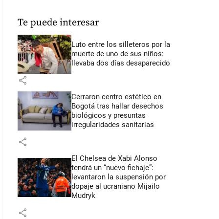
Te puede interesar
Luto entre los silleteros por la
muerte de uno de sus niños:
llevaba dos días desaparecido
share
Cerraron centro estético en
Bogotá tras hallar desechos
biológicos y presuntas
irregularidades sanitarias
share
El Chelsea de Xabi Alonso
tendrá un “nuevo fichaje”:
levantaron la suspensión por
dopaje al ucraniano Mijailo
Mudryk
share