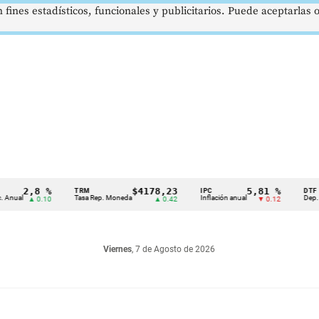
 fines estadísticos, funcionales y publicitarios. Puede aceptarlas
2,8 %
$4178,23
5,81 %
TRM
IPC
DTF
Tasa Rep. Moneda
Inflación anual
Dep. Término
▲ 0.10
▲ 0.42
▼ 0.12
Viernes
, 7 de Agosto de 2026