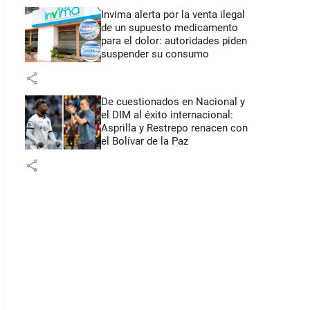
Invima alerta por la venta ilegal
de un supuesto medicamento
para el dolor: autoridades piden
suspender su consumo
share
De cuestionados en Nacional y
el DIM al éxito internacional:
Asprilla y Restrepo renacen con
el Bolívar de la Paz
share