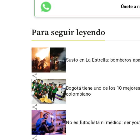
Únete a n
Para seguir leyendo
Susto en La Estrella: bomberos ap
share
Bogotá tiene uno de los 10 mejores
colombiano
share
No es futbolista ni médico: ser yo
share