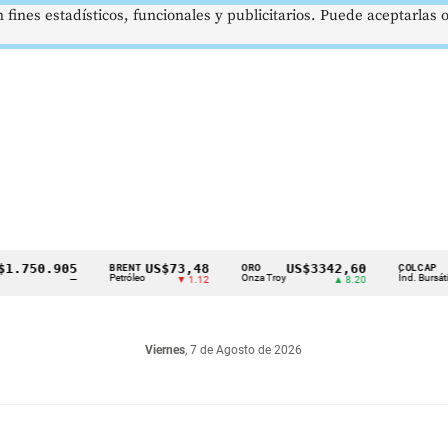
 fines estadísticos, funcionales y publicitarios. Puede aceptarlas
50.905
US$73,48
US$3342,60
162
BRENT
ORO
COLCAP
Petróleo
Onza Troy
Índ. Bursátil
—
▼ 1.12
▲ 8.20
Viernes
, 7 de Agosto de 2026