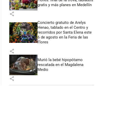
Flores: final de la trova, tablados
gratis y más planes en Medellín
share
Concierto gratuito de Arelys
Henao, tablado en el Centro y
recorridos por Santa Elena este
6 de agosto en la Feria de las
Flores
share
Murió la bebé hipopótamo
rescatada en el Magdalena
Medio
share