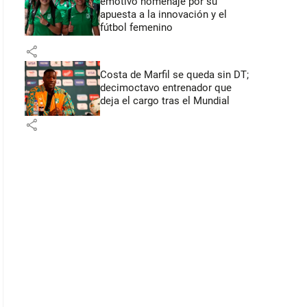
emotivo homenaje por su
apuesta a la innovación y el
fútbol femenino
share
Costa de Marfil se queda sin DT;
decimoctavo entrenador que
deja el cargo tras el Mundial
share