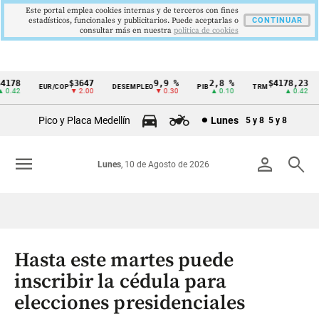
Este portal emplea cookies internas y de terceros con fines
estadísticos, funcionales y publicitarios. Puede aceptarlas o
CONTINUAR
consultar más en nuestra
politica de cookies
78
$3647
9,9 %
2,8 %
$4178,23
EUR/COP
DESEMPLEO
PIB
TRM
Cintillo
.42
▼ 2.00
▼ 0.30
▲ 0.10
▲ 0.42
de
Pico y Placa Medellín
Lunes
5 y 8
5 y 8
indicadores
económicos
menu
person
search
Lunes
, 10 de Agosto de 2026
Colombia
Hasta este martes puede
inscribir la cédula para
elecciones presidenciales