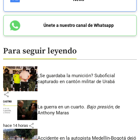
Únete a nuestro canal de Whatsapp
Para seguir leyendo
¿Se guardaba la munición? Suboficial
capturado en cantón militar de Urabá
share
La guerra en un cuarto.
Bajo presión
, de
Anthony Maras
share
hace 14 horas
Accidente en la autopista Medellín-Bogotá dejó