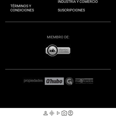
INDUSTRIA Y COMERCIO
TÉRMINOS Y
CONDICIONES
SUSCRIPCIONES
MIEMBRO DE:
person
graphic_eq
play_arrow
photo_camera
account_circle