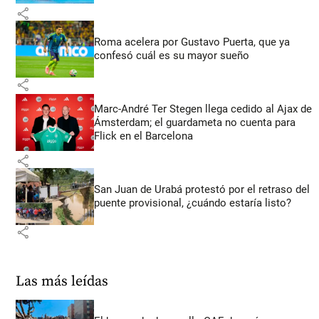
share
Roma acelera por Gustavo Puerta, que ya
confesó cuál es su mayor sueño
share
Marc-André Ter Stegen llega cedido al Ajax de
Ámsterdam; el guardameta no cuenta para
Flick en el Barcelona
share
San Juan de Urabá protestó por el retraso del
puente provisional, ¿cuándo estaría listo?
share
Las más leídas