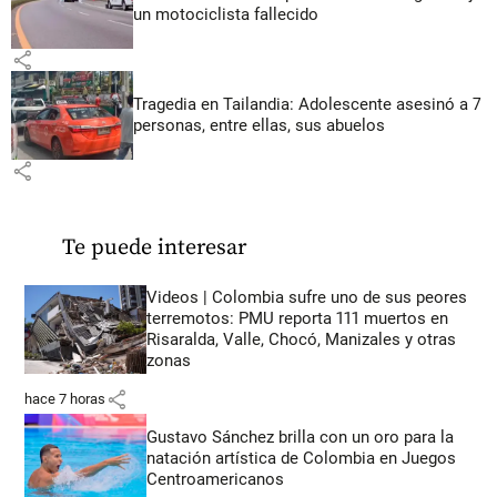
un motociclista fallecido
share
Tragedia en Tailandia: Adolescente asesinó a 7
personas, entre ellas, sus abuelos
share
Te puede interesar
Videos | Colombia sufre uno de sus peores
terremotos: PMU reporta 111 muertos en
Risaralda, Valle, Chocó, Manizales y otras
zonas
share
hace 7 horas
Gustavo Sánchez brilla con un oro para la
natación artística de Colombia en Juegos
Centroamericanos