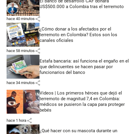
El banco de desarrollo CAF donará
US$500.000 a Colombia tras el terremoto
share
hace 40 minutos
¿Cómo donar a los afectados por el
terremoto en Colombia? Estos son los
canales oficiales
share
hace 58 minutos
Estafa bancaria: así funciona el engaño en el
que delincuentes se hacen pasar por
funcionarios del banco
share
hace 34 minutos
Videos | Los primeros héroes que dejó el
terremoto de magnitud 7,4 en Colombia:
médicos se pusieron la capa para proteger
bebés
share
hace 1 hora
¿Qué hacer con su mascota durante un