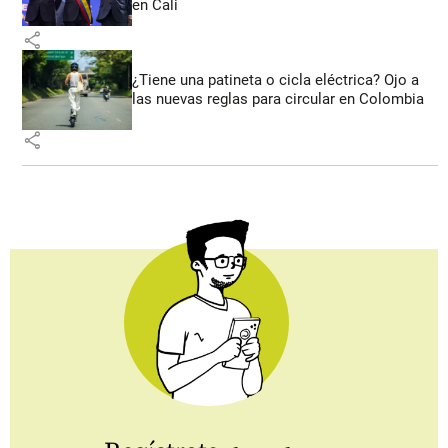
en Cali
share
¿Tiene una patineta o cicla eléctrica? Ojo a
las nuevas reglas para circular en Colombia
share