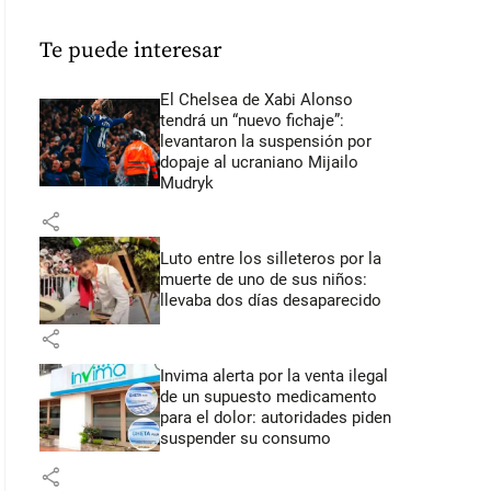
Te puede interesar
El Chelsea de Xabi Alonso
tendrá un “nuevo fichaje”:
levantaron la suspensión por
dopaje al ucraniano Mijailo
Mudryk
share
Luto entre los silleteros por la
muerte de uno de sus niños:
llevaba dos días desaparecido
share
Invima alerta por la venta ilegal
de un supuesto medicamento
para el dolor: autoridades piden
suspender su consumo
share