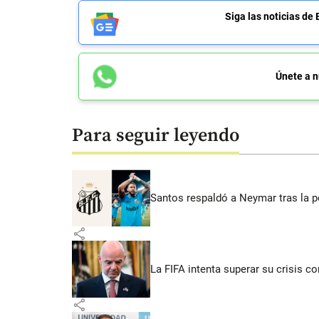
Siga las noticias 
Únete a n
Para seguir leyendo
Santos respaldó a Neymar tras la p
share
La FIFA intenta superar su crisis co
share