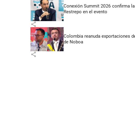
Conexión Summit 2026 confirma la 
Restrepo en el evento
share
Colombia reanuda exportaciones de
de Noboa
share