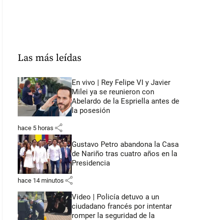
Las más leídas
En vivo | Rey Felipe VI y Javier
Milei ya se reunieron con
Abelardo de la Espriella antes de
la posesión
share
hace 5 horas
Gustavo Petro abandona la Casa
de Nariño tras cuatro años en la
Presidencia
share
hace 14 minutos
Video | Policía detuvo a un
ciudadano francés por intentar
romper la seguridad de la