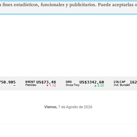
 fines estadísticos, funcionales y publicitarios. Puede aceptarlas
905
US$73,48
US$3342,60
1621,3
BRENT
ORO
COLCAP
Petróleo
Onza Troy
Índ. Bursátil
—
▼ 1.12
▲ 8.20
Viernes
, 7 de Agosto de 2026