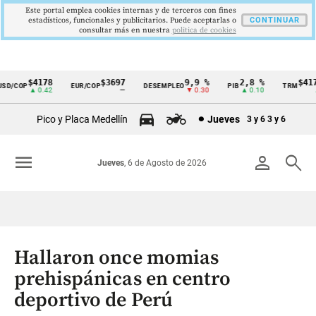
Este portal emplea cookies internas y de terceros con fines
estadísticos, funcionales y publicitarios. Puede aceptarlas o
CONTINUAR
consultar más en nuestra
politica de cookies
$4178
$3697
9,9 %
2,8 %
$4178
D/COP
EUR/COP
DESEMPLEO
PIB
TRM
Cintillo
▲ 0.42
—
▼ 0.30
▲ 0.10
▲ 
de
Pico y Placa Medellín
Jueves
3 y 6
3 y 6
indicadores
económicos
menu
person
search
Jueves
, 6 de Agosto de 2026
Colombia
Hallaron once momias
prehispánicas en centro
deportivo de Perú