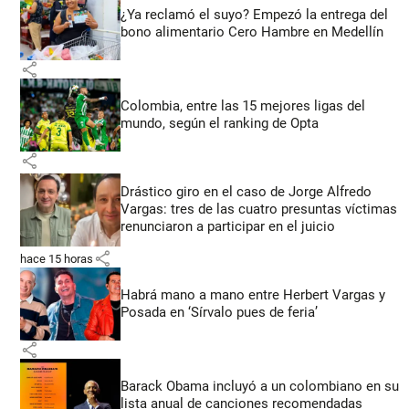
¿Ya reclamó el suyo? Empezó la entrega del
bono alimentario Cero Hambre en Medellín
share
Colombia, entre las 15 mejores ligas del
mundo, según el ranking de Opta
share
Drástico giro en el caso de Jorge Alfredo
Vargas: tres de las cuatro presuntas víctimas
renunciaron a participar en el juicio
share
hace 15 horas
Habrá mano a mano entre Herbert Vargas y
Posada en ‘Sírvalo pues de feria’
share
Barack Obama incluyó a un colombiano en su
lista anual de canciones recomendadas