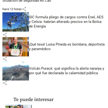
Situación de seguridad en Cali
share
hace 12 horas
SIC formula pliego de cargos contra Enel, AES
y Celsia: habrían alterado precios en la Bolsa
de Energía
share
¡Qué tesa! Luisa Pineda es bombera, deportista
y paramédico
share
Volcán Puracé: qué significa la alerta naranja y
por qué fue declarada la calamidad pública
share
Te puede interesar