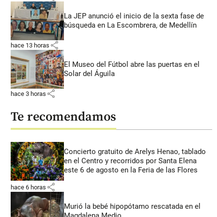
La JEP anunció el inicio de la sexta fase de
búsqueda en La Escombrera, de Medellín
share
hace 13 horas
El Museo del Fútbol abre las puertas en el
Solar del Águila
share
hace 3 horas
Te recomendamos
Concierto gratuito de Arelys Henao, tablado
en el Centro y recorridos por Santa Elena
este 6 de agosto en la Feria de las Flores
share
hace 6 horas
Murió la bebé hipopótamo rescatada en el
Magdalena Medio