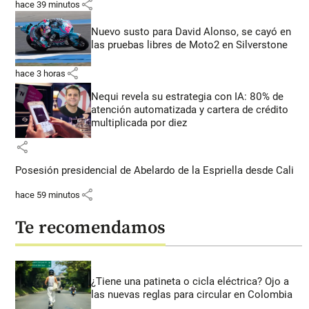
share
hace 39 minutos
Nuevo susto para David Alonso, se cayó en
las pruebas libres de Moto2 en Silverstone
share
hace 3 horas
Nequi revela su estrategia con IA: 80% de
atención automatizada y cartera de crédito
multiplicada por diez
share
Posesión presidencial de Abelardo de la Espriella desde Cali
share
hace 59 minutos
Te recomendamos
¿Tiene una patineta o cicla eléctrica? Ojo a
las nuevas reglas para circular en Colombia