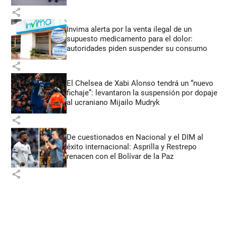
share
Invima alerta por la venta ilegal de un
supuesto medicamento para el dolor:
autoridades piden suspender su consumo
share
El Chelsea de Xabi Alonso tendrá un “nuevo
fichaje”: levantaron la suspensión por dopaje
al ucraniano Mijailo Mudryk
share
De cuestionados en Nacional y el DIM al
éxito internacional: Asprilla y Restrepo
renacen con el Bolívar de la Paz
share