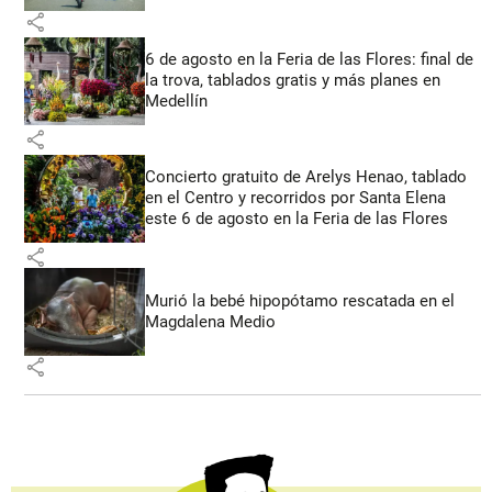
share
6 de agosto en la Feria de las Flores: final de
la trova, tablados gratis y más planes en
Medellín
share
Concierto gratuito de Arelys Henao, tablado
en el Centro y recorridos por Santa Elena
este 6 de agosto en la Feria de las Flores
share
Murió la bebé hipopótamo rescatada en el
Magdalena Medio
share