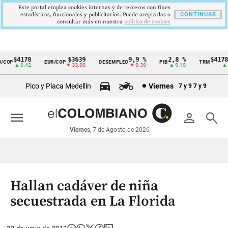
Este portal emplea cookies internas y de terceros con fines
estadísticos, funcionales y publicitarios. Puede aceptarlas o
CONTINUAR
consultar más en nuestra
politica de cookies
$4178
$3639
9,9 %
2,8 %
$4178,
COP
EUR/COP
DESEMPLEO
PIB
TRM
Cintillo
▲ 0.42
▼ 33.00
▼ 0.30
▲ 0.10
▲ 0.
de
Pico y Placa Medellín
Viernes
7 y 9
7 y 9
indicadores
económicos
menu
person
search
Colombia
Viernes
, 7 de Agosto de 2026
Hallan cadáver de niña
secuestrada en La Florida