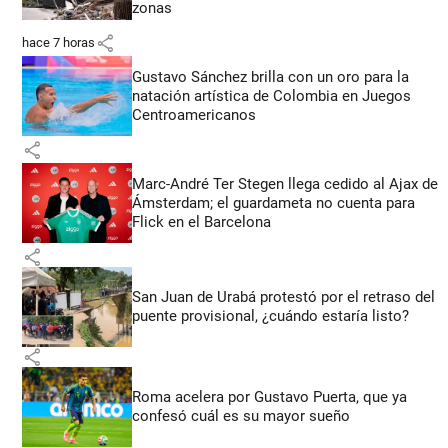
zonas
share
hace 7 horas
Gustavo Sánchez brilla con un oro para la
natación artística de Colombia en Juegos
Centroamericanos
share
Marc-André Ter Stegen llega cedido al Ajax de
Ámsterdam; el guardameta no cuenta para
Flick en el Barcelona
share
San Juan de Urabá protestó por el retraso del
puente provisional, ¿cuándo estaría listo?
share
Roma acelera por Gustavo Puerta, que ya
confesó cuál es su mayor sueño