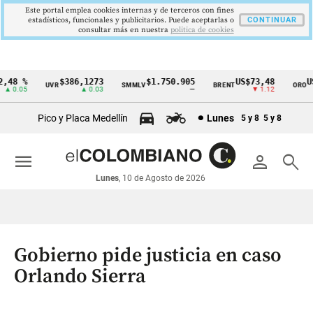
Este portal emplea cookies internas y de terceros con fines
estadísticos, funcionales y publicitarios. Puede aceptarlas o
CONTINUAR
consultar más en nuestra
politica de cookies
48 %
$386,1273
$1.750.905
US$73,48
US$
UVR
SMMLV
BRENT
ORO
Cintillo
 0.05
▲ 0.03
—
▼ 1.12
de
Pico y Placa Medellín
Lunes
5 y 8
5 y 8
indicadores
económicos
menu
person
search
Colombia
Lunes
, 10 de Agosto de 2026
Gobierno pide justicia en caso
Orlando Sierra