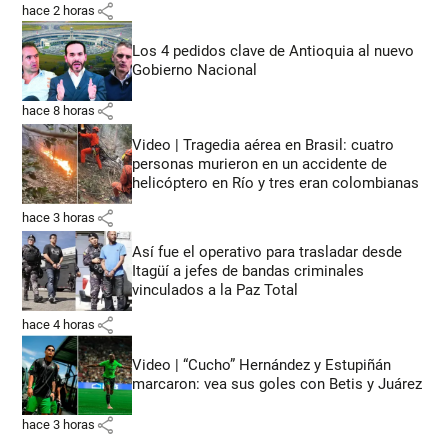
share
hace 2 horas
Los 4 pedidos clave de Antioquia al nuevo
Gobierno Nacional
share
hace 8 horas
Video | Tragedia aérea en Brasil: cuatro
personas murieron en un accidente de
helicóptero en Río y tres eran colombianas
share
hace 3 horas
Así fue el operativo para trasladar desde
Itagüí a jefes de bandas criminales
vinculados a la Paz Total
share
hace 4 horas
Video | “Cucho” Hernández y Estupiñán
marcaron: vea sus goles con Betis y Juárez
share
hace 3 horas