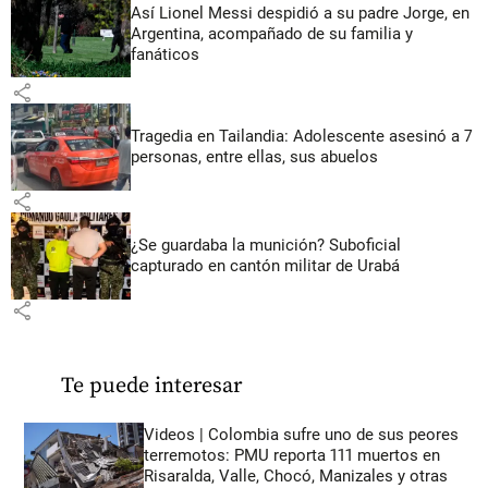
Así Lionel Messi despidió a su padre Jorge, en
Argentina, acompañado de su familia y
fanáticos
share
Tragedia en Tailandia: Adolescente asesinó a 7
personas, entre ellas, sus abuelos
share
¿Se guardaba la munición? Suboficial
capturado en cantón militar de Urabá
share
Te puede interesar
Videos | Colombia sufre uno de sus peores
terremotos: PMU reporta 111 muertos en
Risaralda, Valle, Chocó, Manizales y otras