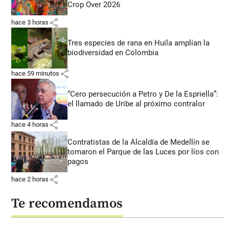
Crop Over 2026
share
hace 3 horas
Tres especies de rana en Huila amplían la
biodiversidad en Colombia
share
hace 59 minutos
“Cero persecución a Petro y De la Espriella”:
el llamado de Uribe al próximo contralor
share
hace 4 horas
Contratistas de la Alcaldía de Medellín se
tomaron el Parque de las Luces por líos con
pagos
share
hace 2 horas
Te recomendamos