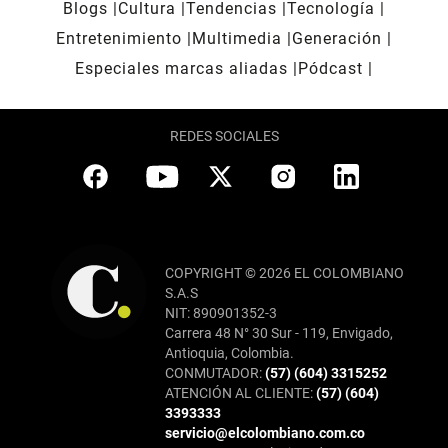
Blogs
Cultura
Tendencias
Tecnología
Entretenimiento
Multimedia
Generación
Especiales marcas aliadas
Pódcast
REDES SOCIALES
COPYRIGHT © 2026 EL COLOMBIANO
S.A.S
NIT: 890901352-3
Carrera 48 N° 30 Sur - 119, Envigado,
Antioquia, Colombia.
CONMUTADOR:
(57) (604) 3315252
ATENCIÓN AL CLIENTE:
(57) (604)
3393333
servicio@elcolombiano.com.co