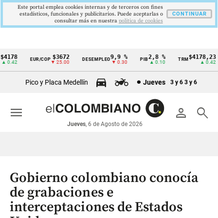
Este portal emplea cookies internas y de terceros con fines
estadísticos, funcionales y publicitarios. Puede aceptarlas o
CONTINUAR
consultar más en nuestra
politica de cookies
178
$3672
9,9 %
2,8 %
$4178,23
EUR/COP
DESEMPLEO
PIB
TRM
Cintillo
0.42
▼ 25.00
▼ 0.30
▲ 0.10
▲ 0.42
de
Pico y Placa Medellín
Jueves
3 y 6
3 y 6
indicadores
económicos
menu
person
search
Colombia
Jueves
, 6 de Agosto de 2026
Gobierno colombiano conocía
de grabaciones e
interceptaciones de Estados