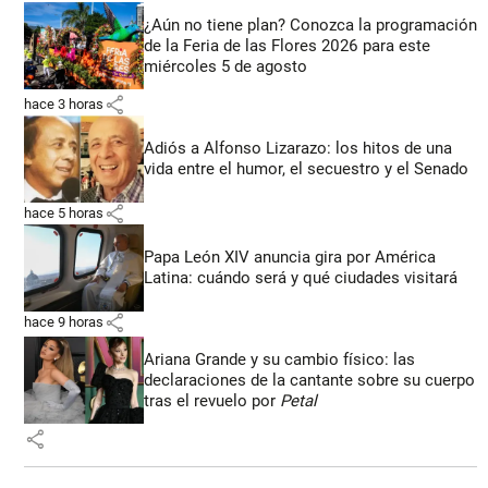
¿Aún no tiene plan? Conozca la programación
de la Feria de las Flores 2026 para este
miércoles 5 de agosto
share
hace 3 horas
Adiós a Alfonso Lizarazo: los hitos de una
vida entre el humor, el secuestro y el Senado
share
hace 5 horas
Papa León XIV anuncia gira por América
Latina: cuándo será y qué ciudades visitará
share
hace 9 horas
Ariana Grande y su cambio físico: las
declaraciones de la cantante sobre su cuerpo
tras el revuelo por
Petal
share