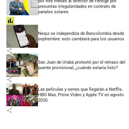
por tres meses al director de Fenoge por
presuntas irregularidades en contrato de
paneles solares
share
Nequi se independiza de Bancolombia desde
septiembre: esto cambiará para los usuarios
share
San Juan de Urabá protestó por el retraso del
puente provisional, ¿cuándo estaría listo?
share
Las películas y series que llegarán a Netflix,
HBO Max, Prime Video y Apple TV en agosto
2026
share