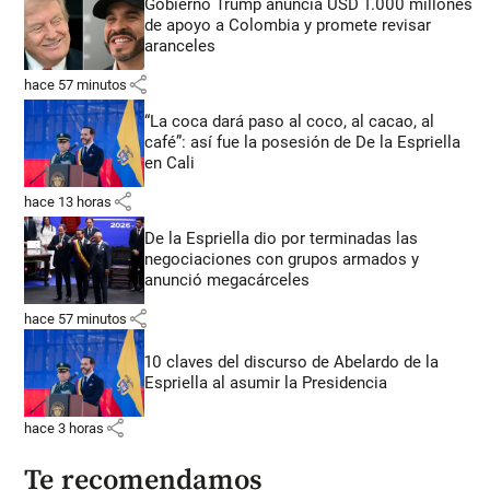
Gobierno Trump anuncia USD 1.000 millones
de apoyo a Colombia y promete revisar
aranceles
share
hace 57 minutos
“La coca dará paso al coco, al cacao, al
café”: así fue la posesión de De la Espriella
en Cali
share
hace 13 horas
De la Espriella dio por terminadas las
negociaciones con grupos armados y
anunció megacárceles
share
hace 57 minutos
10 claves del discurso de Abelardo de la
Espriella al asumir la Presidencia
share
hace 3 horas
Te recomendamos