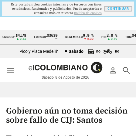
Este portal emplea cookies internas y de terceros con fines
estadísticos, funcionales y publicitarios. Puede aceptarlas o
CONTINUAR
consultar más en nuestra
politica de cookies
$4178
$3639
9,9 %
2,8 %
$417
SD/COP
EUR/COP
DESEMPLEO
PIB
TRM
Cintillo
▲ 0.42
—
▼ 0.30
▲ 0.10
de
Pico y Placa Medellín
Sabado
no
no
indicadores
económicos
menu
person
search
Colombia
Sábado
, 8 de Agosto de 2026
Gobierno aún no toma decisión
sobre fallo de CIJ: Santos