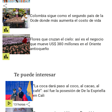
share
Colombia sigue como el segundo país de la
Ocde donde más aumenta el costo de vida
share
Flores que cruzan el cielo: así es el negocio
que mueve US$ 380 millones en el Oriente
antioqueño
share
Te puede interesar
“La coca dará paso al coco, al cacao, al
café”: así fue la posesión de De la Espriella
en Cali
share
hace 13 horas