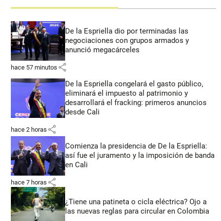
De la Espriella dio por terminadas las
negociaciones con grupos armados y
anunció megacárceles
share
hace 57 minutos
De la Espriella congelará el gasto público,
eliminará el impuesto al patrimonio y
desarrollará el fracking: primeros anuncios
desde Cali
share
hace 2 horas
Comienza la presidencia de De la Espriella:
así fue el juramento y la imposición de banda
en Cali
share
hace 7 horas
¿Tiene una patineta o cicla eléctrica? Ojo a
las nuevas reglas para circular en Colombia