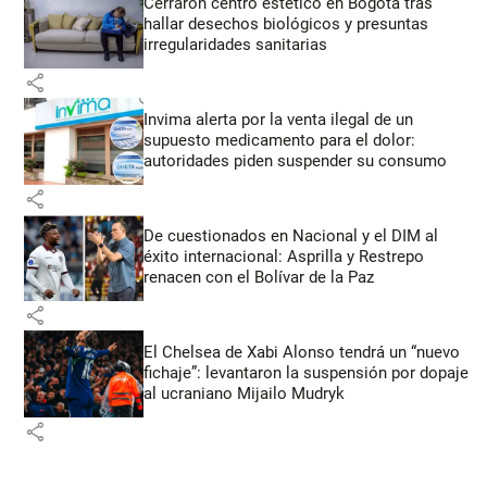
Cerraron centro estético en Bogotá tras
hallar desechos biológicos y presuntas
irregularidades sanitarias
share
Invima alerta por la venta ilegal de un
supuesto medicamento para el dolor:
autoridades piden suspender su consumo
share
De cuestionados en Nacional y el DIM al
éxito internacional: Asprilla y Restrepo
renacen con el Bolívar de la Paz
share
El Chelsea de Xabi Alonso tendrá un “nuevo
fichaje”: levantaron la suspensión por dopaje
al ucraniano Mijailo Mudryk
share