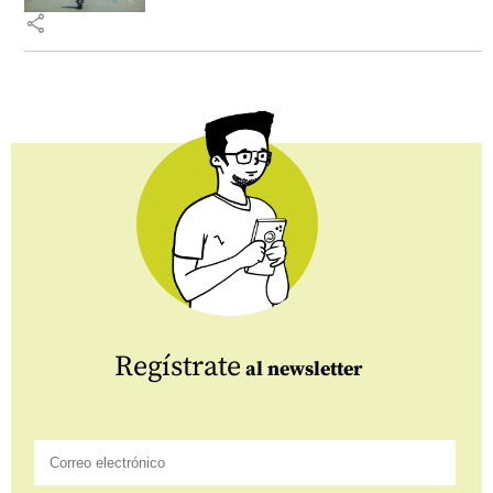
share
Regístrate
al newsletter