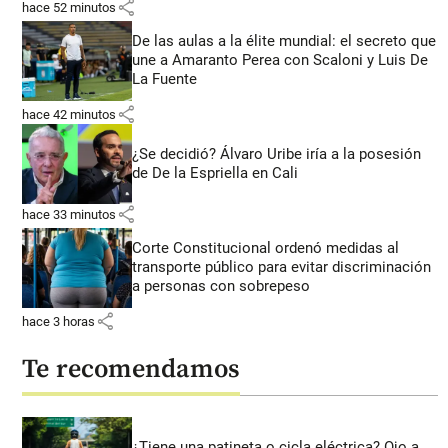
share
hace 52 minutos
De las aulas a la élite mundial: el secreto que
une a Amaranto Perea con Scaloni y Luis De
La Fuente
share
hace 42 minutos
¿Se decidió? Álvaro Uribe iría a la posesión
de De la Espriella en Cali
share
hace 33 minutos
Corte Constitucional ordenó medidas al
transporte público para evitar discriminación
a personas con sobrepeso
share
hace 3 horas
Te recomendamos
¿Tiene una patineta o cicla eléctrica? Ojo a