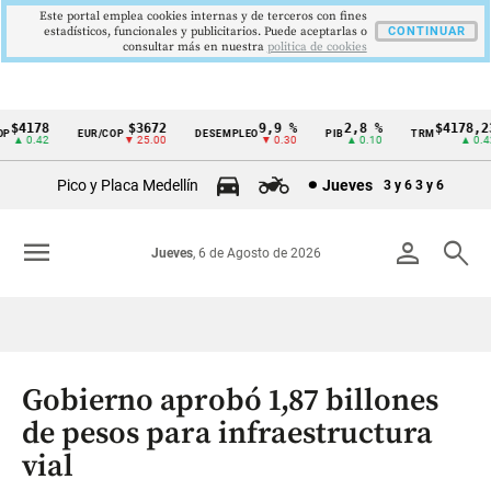
Este portal emplea cookies internas y de terceros con fines
estadísticos, funcionales y publicitarios. Puede aceptarlas o
CONTINUAR
consultar más en nuestra
politica de cookies
$4178
$3672
9,9 %
2,8 %
$4178,23
P
EUR/COP
DESEMPLEO
PIB
TRM
Cintillo
▲ 0.42
▼ 25.00
▼ 0.30
▲ 0.10
▲ 0.42
de
Pico y Placa Medellín
Jueves
3 y 6
3 y 6
indicadores
económicos
menu
person
search
Jueves
, 6 de Agosto de 2026
Colombia
Gobierno aprobó 1,87 billones
de pesos para infraestructura
vial