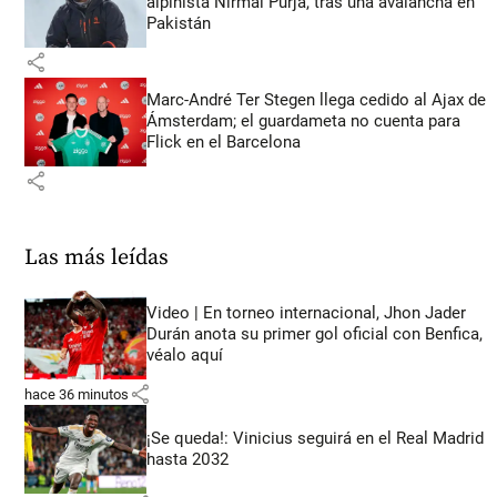
alpinista Nirmal Purja, tras una avalancha en
Pakistán
share
Marc-André Ter Stegen llega cedido al Ajax de
Ámsterdam; el guardameta no cuenta para
Flick en el Barcelona
share
Las más leídas
Video | En torneo internacional, Jhon Jader
Durán anota su primer gol oficial con Benfica,
véalo aquí
share
hace 36 minutos
¡Se queda!: Vinicius seguirá en el Real Madrid
hasta 2032