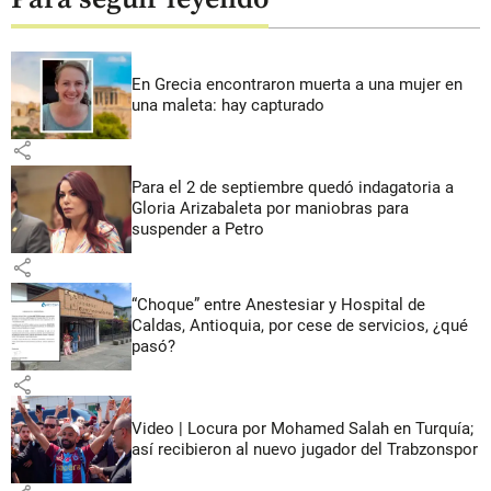
En Grecia encontraron muerta a una mujer en
una maleta: hay capturado
share
Para el 2 de septiembre quedó indagatoria a
Gloria Arizabaleta por maniobras para
suspender a Petro
share
“Choque” entre Anestesiar y Hospital de
Caldas, Antioquia, por cese de servicios, ¿qué
pasó?
share
Video | Locura por Mohamed Salah en Turquía;
así recibieron al nuevo jugador del Trabzonspor