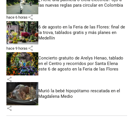
las nuevas reglas para circular en Colombia
share
hace 6 horas
6 de agosto en la Feria de las Flores: final de
la trova, tablados gratis y más planes en
Medellín
share
hace 9 horas
Concierto gratuito de Arelys Henao, tablado
en el Centro y recorridos por Santa Elena
este 6 de agosto en la Feria de las Flores
share
Murió la bebé hipopótamo rescatada en el
Magdalena Medio
share