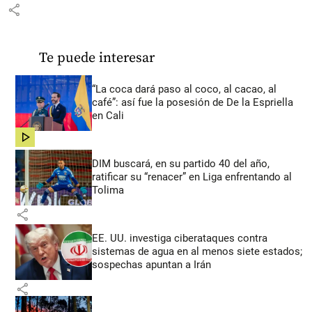
share
Te puede interesar
“La coca dará paso al coco, al cacao, al
café”: así fue la posesión de De la Espriella
en Cali
share
DIM buscará, en su partido 40 del año,
ratificar su “renacer” en Liga enfrentando al
Tolima
share
EE. UU. investiga ciberataques contra
sistemas de agua en al menos siete estados;
sospechas apuntan a Irán
share