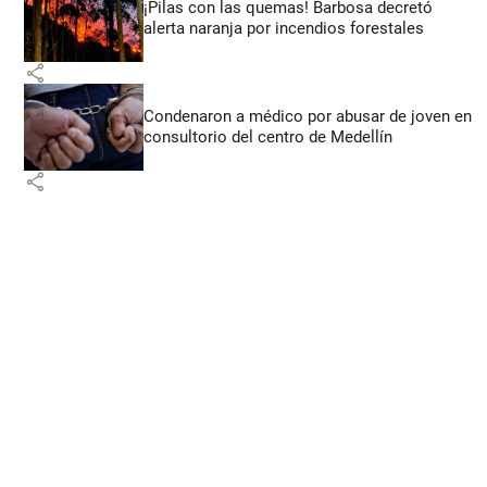
¡Pilas con las quemas! Barbosa decretó
alerta naranja por incendios forestales
share
Condenaron a médico por abusar de joven en
consultorio del centro de Medellín
share