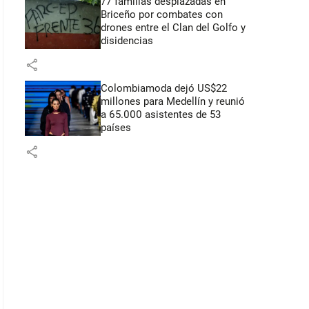
77 familias desplazadas en
Briceño por combates con
drones entre el Clan del Golfo y
disidencias
share
Colombiamoda dejó US$22
millones para Medellín y reunió
a 65.000 asistentes de 53
países
share