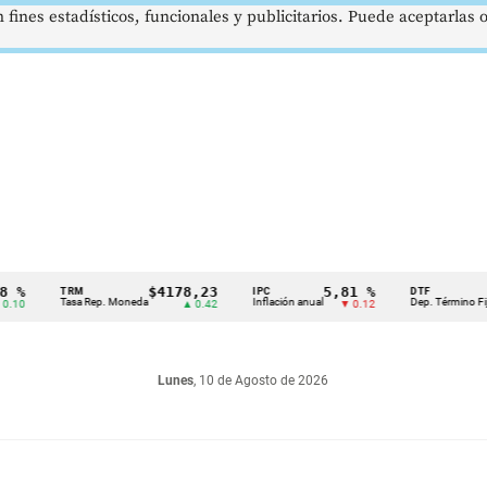
 fines estadísticos, funcionales y publicitarios. Puede aceptarlas
$4178,23
5,81 %
12,
TRM
IPC
DTF
Tasa Rep. Moneda
Inflación anual
Dep. Término Fijo
▲ 0.42
▼ 0.12
Lunes
, 10 de Agosto de 2026