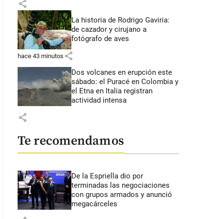
share
La historia de Rodrigo Gaviria:
de cazador y cirujano a
fotógrafo de aves
share
hace 43 minutos
Dos volcanes en erupción este
sábado: el Puracé en Colombia y
el Etna en Italia registran
actividad intensa
share
Te recomendamos
De la Espriella dio por
terminadas las negociaciones
con grupos armados y anunció
megacárceles