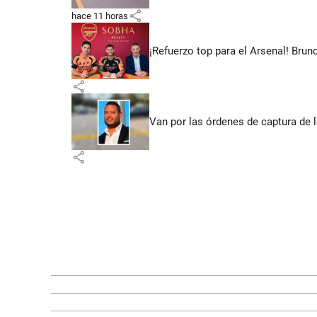
share
hace 11 horas
¡Refuerzo top para el Arsenal! Bru
share
Van por las órdenes de captura de 
share