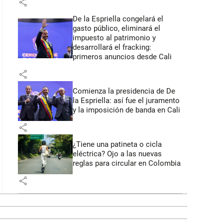
share
De la Espriella congelará el
gasto público, eliminará el
impuesto al patrimonio y
desarrollará el fracking:
primeros anuncios desde Cali
share
Comienza la presidencia de De
la Espriella: así fue el juramento
y la imposición de banda en Cali
share
¿Tiene una patineta o cicla
eléctrica? Ojo a las nuevas
reglas para circular en Colombia
share