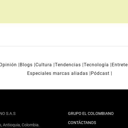
Opinión
Blogs
Cultura
Tendencias
Tecnología
Entret
Especiales marcas aliadas
Pódcast
NO S.A.S
GRUPO EL COLOMBIANO
CONTÁCTANOS
o, Antioquia, Colombia.