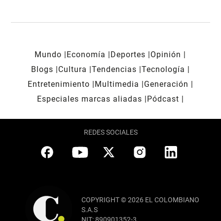
Mundo
Economía
Deportes
Opinión
Blogs
Cultura
Tendencias
Tecnología
Entretenimiento
Multimedia
Generación
Especiales marcas aliadas
Pódcast
REDES SOCIALES
COPYRIGHT © 2026 EL COLOMBIANO
S.A.S
NIT: 890901352-3