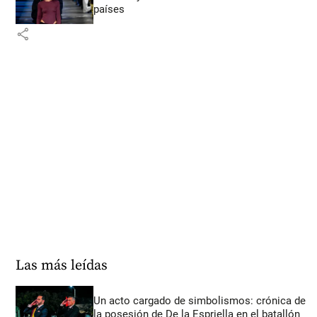
países
share
Las más leídas
Un acto cargado de simbolismos: crónica de
la posesión de De la Espriella en el batallón