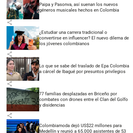
Paipa y Pasonva, así suenan los nuevos
géneros musicales hechos en Colombia
share
¿Estudiar una carrera tradicional o
convertirse en influencer? El nuevo dilema de
los jóvenes colombianos
share
Lo que se sabe del traslado de Epa Colombia
a cárcel de Ibagué por presuntos privilegios
share
77 familias desplazadas en Briceño por
combates con drones entre el Clan del Golfo
y disidencias
share
Colombiamoda dejó US$22 millones para
Medellín y reunió a 65.000 asistentes de 53