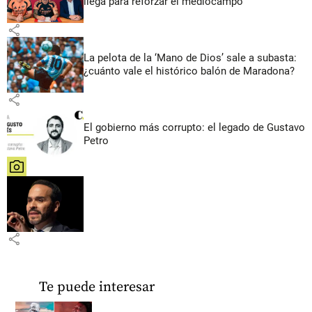
llega para reforzar el mediocampo
share
La pelota de la ‘Mano de Dios’ sale a subasta:
¿cuánto vale el histórico balón de Maradona?
share
El gobierno más corrupto: el legado de Gustavo
Petro
share
share
Te puede interesar