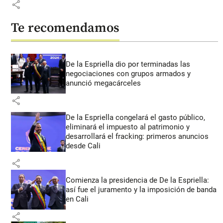
share
Te recomendamos
De la Espriella dio por terminadas las
negociaciones con grupos armados y
anunció megacárceles
share
De la Espriella congelará el gasto público,
eliminará el impuesto al patrimonio y
desarrollará el fracking: primeros anuncios
desde Cali
share
Comienza la presidencia de De la Espriella:
así fue el juramento y la imposición de banda
en Cali
share