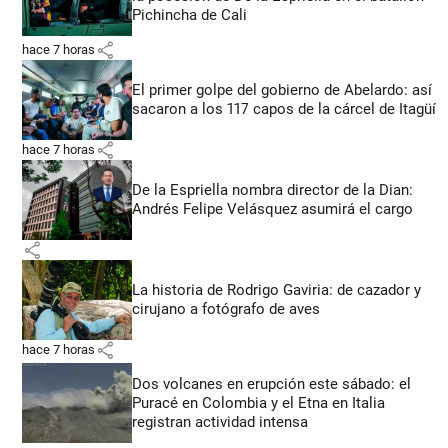
Pichincha de Cali
share
hace 7 horas
El primer golpe del gobierno de Abelardo: así
sacaron a los 117 capos de la cárcel de Itagüí
share
hace 7 horas
De la Espriella nombra director de la Dian:
Andrés Felipe Velásquez asumirá el cargo
share
La historia de Rodrigo Gaviria: de cazador y
cirujano a fotógrafo de aves
share
hace 7 horas
Dos volcanes en erupción este sábado: el
Puracé en Colombia y el Etna en Italia
registran actividad intensa