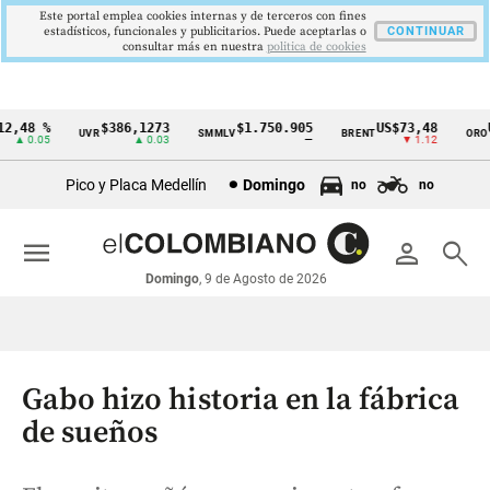
Este portal emplea cookies internas y de terceros con fines
estadísticos, funcionales y publicitarios. Puede aceptarlas o
CONTINUAR
consultar más en nuestra
politica de cookies
,48 %
$386,1273
$1.750.905
US$73,48
US
UVR
SMMLV
BRENT
ORO
Cintillo
▲ 0.05
▲ 0.03
—
▼ 1.12
de
Pico y Placa Medellín
Domingo
no
no
indicadores
económicos
menu
person
search
Colombia
Domingo
, 9 de Agosto de 2026
Gabo hizo historia en la fábrica
de sueños