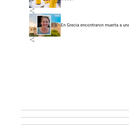
share
En Grecia encontraron muerta a un
share