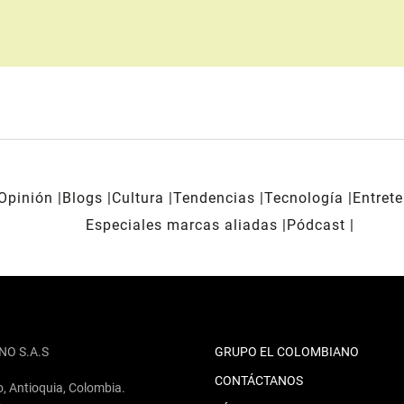
Opinión
Blogs
Cultura
Tendencias
Tecnología
Entret
Especiales marcas aliadas
Pódcast
NO S.A.S
GRUPO EL COLOMBIANO
CONTÁCTANOS
o, Antioquia, Colombia.