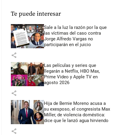
Te puede interesar
Sale a la luz la razón por la que
las víctimas del caso contra
Jorge Alfredo Vargas no
participarán en el juicio
share
Las películas y series que
llegarán a Netflix, HBO Max,
Prime Video y Apple TV en
agosto 2026
share
Hija de Bernie Moreno acusa a
su exesposo, el congresista Max
Miller, de violencia doméstica:
dice que le lanzó agua hirviendo
share