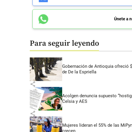
Únete a n
Para seguir leyendo
Gobernación de Antioquia ofreció 
de De la Espriella
share
Acolgen denuncia supuesto “hostigam
Celsia y AES
share
Mujeres lideran el 55% de las MiP
crecen