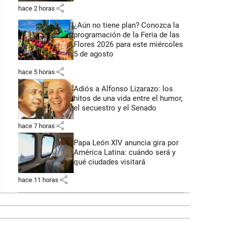
share
hace 2 horas
¿Aún no tiene plan? Conozca la
programación de la Feria de las
Flores 2026 para este miércoles
5 de agosto
share
hace 5 horas
Adiós a Alfonso Lizarazo: los
hitos de una vida entre el humor,
el secuestro y el Senado
share
hace 7 horas
Papa León XIV anuncia gira por
América Latina: cuándo será y
qué ciudades visitará
share
hace 11 horas