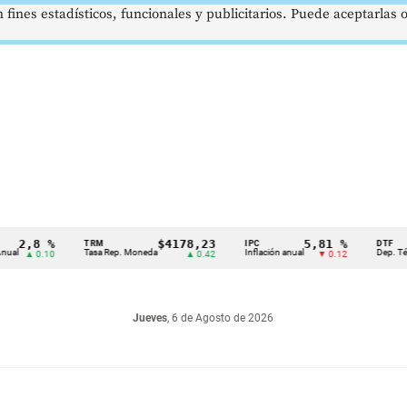
 fines estadísticos, funcionales y publicitarios. Puede aceptarlas
,8 %
$4178,23
5,81 %
TRM
IPC
DTF
Tasa Rep. Moneda
Inflación anual
Dep. Término F
 0.10
▲ 0.42
▼ 0.12
Jueves
, 6 de Agosto de 2026