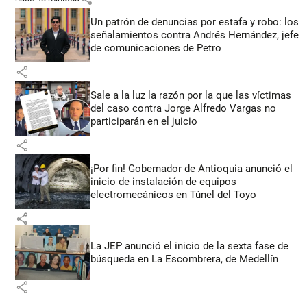
Un patrón de denuncias por estafa y robo: los
señalamientos contra Andrés Hernández, jefe
de comunicaciones de Petro
share
Sale a la luz la razón por la que las víctimas
del caso contra Jorge Alfredo Vargas no
participarán en el juicio
share
¡Por fin! Gobernador de Antioquia anunció el
inicio de instalación de equipos
electromecánicos en Túnel del Toyo
share
La JEP anunció el inicio de la sexta fase de
búsqueda en La Escombrera, de Medellín
share