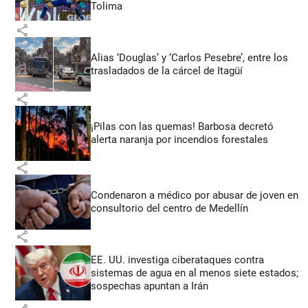
Tolima
share
Alias ‘Douglas’ y ‘Carlos Pesebre’, entre los
trasladados de la cárcel de Itagüí
share
¡Pilas con las quemas! Barbosa decretó
alerta naranja por incendios forestales
share
Condenaron a médico por abusar de joven en
consultorio del centro de Medellín
share
EE. UU. investiga ciberataques contra
sistemas de agua en al menos siete estados;
sospechas apuntan a Irán