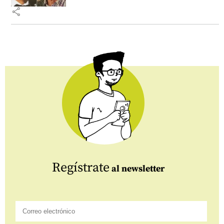
share
Regístrate
al newsletter