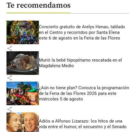
Te recomendamos
Concierto gratuito de Arelys Henao, tablado
en el Centro y recorridos por Santa Elena
este 6 de agosto en la Feria de las Flores
share
Murió la bebé hipopótamo rescatada en el
Magdalena Medio
share
¿Aún no tiene plan? Conozca la programación
de la Feria de las Flores 2026 para este
miércoles 5 de agosto
share
Adiós a Alfonso Lizarazo: los hitos de una
vida entre el humor, el secuestro y el Senado