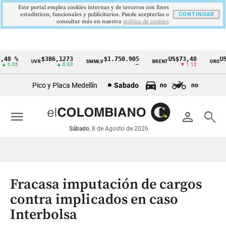
Este portal emplea cookies internas y de terceros con fines
estadísticos, funcionales y publicitarios. Puede aceptarlas o
CONTINUAR
consultar más en nuestra
politica de cookies
8 %
$386,1273
$1.750.905
US$73,48
US$3
UVR
SMMLV
BRENT
ORO
Cintillo
0.05
▲ 0.03
—
▼ 1.12
de
Pico y Placa Medellín
Sabado
no
no
indicadores
económicos
menu
person
search
Colombia
Sábado
, 8 de Agosto de 2026
Fracasa imputación de cargos
contra implicados en caso
Interbolsa