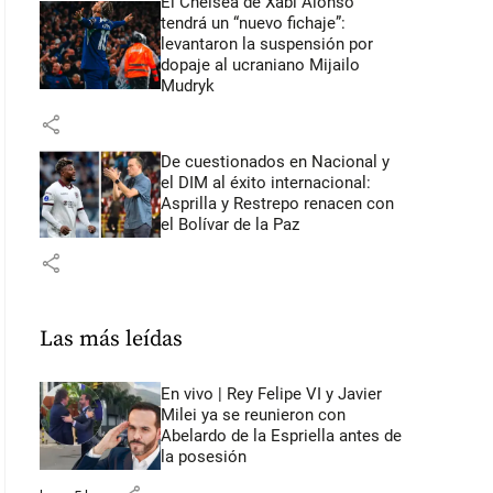
El Chelsea de Xabi Alonso
tendrá un “nuevo fichaje”:
levantaron la suspensión por
dopaje al ucraniano Mijailo
Mudryk
share
De cuestionados en Nacional y
el DIM al éxito internacional:
Asprilla y Restrepo renacen con
el Bolívar de la Paz
share
Las más leídas
En vivo | Rey Felipe VI y Javier
Milei ya se reunieron con
Abelardo de la Espriella antes de
la posesión