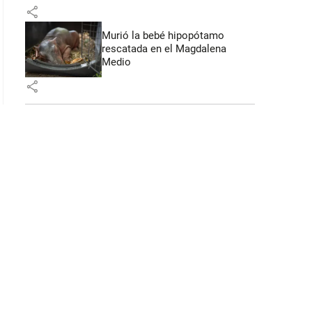
share
Murió la bebé hipopótamo
rescatada en el Magdalena
Medio
share