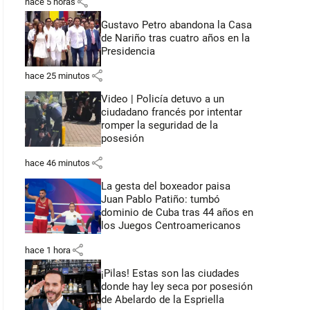
share
hace 5 horas
Gustavo Petro abandona la Casa
de Nariño tras cuatro años en la
Presidencia
share
hace 25 minutos
Video | Policía detuvo a un
ciudadano francés por intentar
romper la seguridad de la
posesión
share
hace 46 minutos
La gesta del boxeador paisa
Juan Pablo Patiño: tumbó
dominio de Cuba tras 44 años en
los Juegos Centroamericanos
share
hace 1 hora
¡Pilas! Estas son las ciudades
donde hay ley seca por posesión
de Abelardo de la Espriella