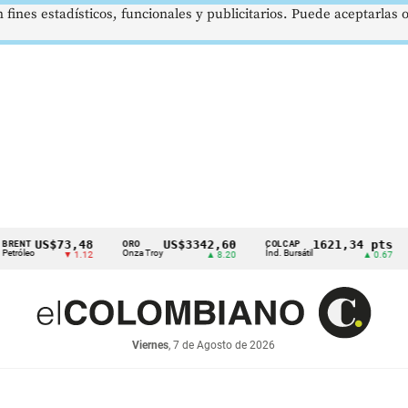
 fines estadísticos, funcionales y publicitarios. Puede aceptarlas
US$73,48
US$3342,60
1621,34 pts
ORO
COLCAP
USD
o
Onza Troy
Índ. Bursátil
Dóla
▼ 1.12
▲ 8.20
▲ 0.67
Viernes
, 7 de Agosto de 2026