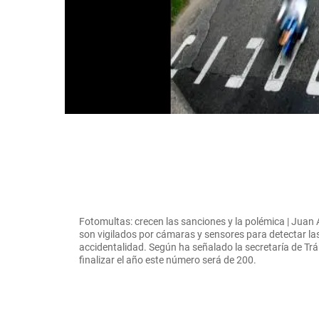
Fotomultas: crecen las sanciones y la polémica | Juan
son vigilados por cámaras y sensores para detectar las
accidentalidad. Según ha señalado la secretaría de Tr
finalizar el año este número será de 200.