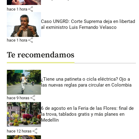
share
hace 1 hora
Caso UNGRD: Corte Suprema deja en libertad
al exministro Luis Fernando Velasco
share
hace 1 hora
Te recomendamos
¿Tiene una patineta o cicla eléctrica? Ojo a
las nuevas reglas para circular en Colombia
share
hace 9 horas
6 de agosto en la Feria de las Flores: final de
la trova, tablados gratis y más planes en
Medellín
share
hace 12 horas