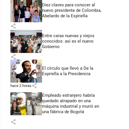
Diez claves para conocer al
nuevo presidente de Colombia,
Abelardo de la Espriella
share
Entre caras nuevas y viejos
conocidos: así es el nuevo
Gobierno
share
El círculo que llevó a De la
Espriella a la Presidencia
share
hace 2 horas
Empleado extranjero habría
quedado atrapado en una
máquina industrial y murió en
una fábrica de Bogotá
share