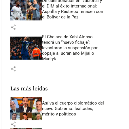
De cuestionados en Nacional y
el DIM al éxito internacional:
Asprilla y Restrepo renacen con
el Bolívar de la Paz
share
El Chelsea de Xabi Alonso
tendrá un “nuevo fichaje”:
levantaron la suspensión por
dopaje al ucraniano Mijailo
Mudryk
share
Las más leídas
Así va el cuerpo diplomático del
nuevo Gobierno: lealtades,
mérito y políticos
share