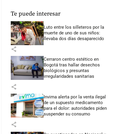
Te puede interesar
Luto entre los silleteros por la
muerte de uno de sus niños:
llevaba dos días desaparecido
share
Cerraron centro estético en
Bogotá tras hallar desechos
biológicos y presuntas
irregularidades sanitarias
share
Invima alerta por la venta ilegal
de un supuesto medicamento
para el dolor: autoridades piden
suspender su consumo
share