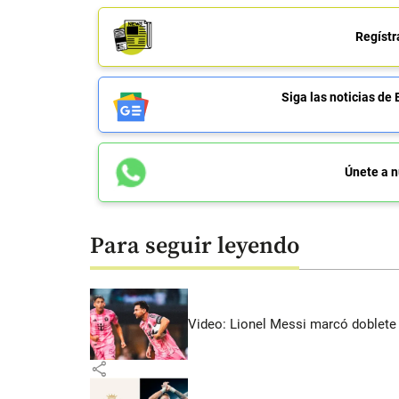
Regístr
Siga las noticias 
Únete a n
Para seguir leyendo
Video: Lionel Messi marcó doblete 
share