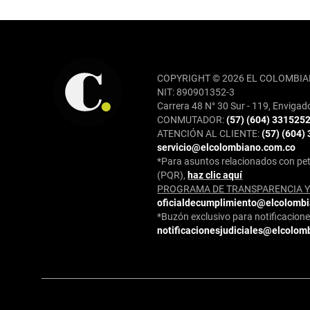
REDES SOCIALES
COPYRIGHT © 2026 EL COLOMBIA
NIT: 890901352-3
Carrera 48 N° 30 Sur - 119, Envigad
CONMUTADOR:
(57) (604) 331525
ATENCIÓN AL CLIENTE:
(57) (604)
servicio@elcolombiano.com.co
*Para asuntos relacionados con pet
(PQR),
haz clic aquí
PROGRAMA DE TRANSPARENCIA Y 
oficialdecumplimiento@elcolomb
*Buzón exclusivo para notificaciones
notificacionesjudiciales@elcolom