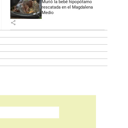
Murió la bebé hipopótamo
rescatada en el Magdalena
Medio
share