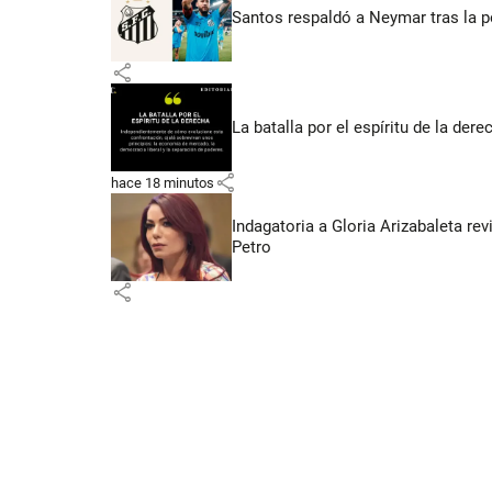
Santos respaldó a Neymar tras la p
share
La batalla por el espíritu de la dere
share
hace 18 minutos
Indagatoria a Gloria Arizabaleta re
Petro
share