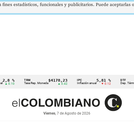
 fines estadísticos, funcionales y publicitarios. Puede aceptarlas
8 %
$4178,23
5,81 %
TRM
IPC
DTF
Tasa Rep. Moneda
Inflación anual
Dep. Término Fi
0.10
▲ 0.42
▼ 0.12
Viernes
, 7 de Agosto de 2026