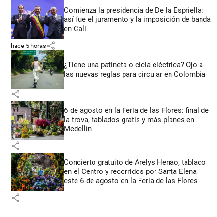
Comienza la presidencia de De la Espriella:
así fue el juramento y la imposición de banda
en Cali
share
hace 5 horas
¿Tiene una patineta o cicla eléctrica? Ojo a
las nuevas reglas para circular en Colombia
share
6 de agosto en la Feria de las Flores: final de
la trova, tablados gratis y más planes en
Medellín
share
Concierto gratuito de Arelys Henao, tablado
en el Centro y recorridos por Santa Elena
este 6 de agosto en la Feria de las Flores
share