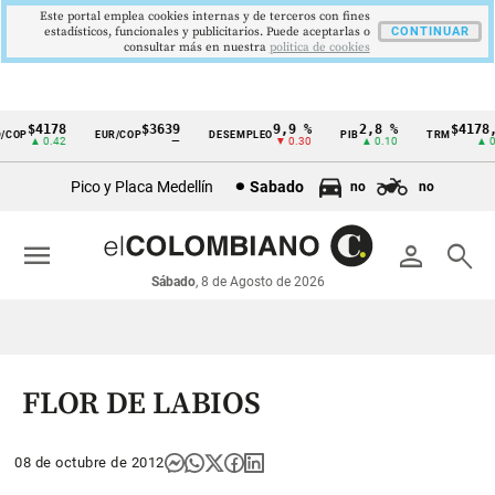
Este portal emplea cookies internas y de terceros con fines
estadísticos, funcionales y publicitarios. Puede aceptarlas o
CONTINUAR
consultar más en nuestra
politica de cookies
$4178
$3639
9,9 %
2,8 %
$4178,2
COP
EUR/COP
DESEMPLEO
PIB
TRM
Cintillo
▲ 0.42
—
▼ 0.30
▲ 0.10
▲ 0.4
de
Pico y Placa Medellín
Sabado
no
no
indicadores
económicos
menu
person
search
Colombia
Sábado
, 8 de Agosto de 2026
FLOR DE LABIOS
08 de octubre de 2012