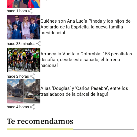
share
hace 1 hora
Quiénes son Ana Lucía Pineda y los hijos de
Abelardo de la Espriella, la nueva familia
presidencial
share
hace 33 minutos
Arranca la Vuelta a Colombia: 153 pedalistas
desafían, desde este sábado, el terreno
nacional
share
hace 2 horas
Alias ‘Douglas’ y ‘Carlos Pesebre’, entre los
trasladados de la cárcel de Itagüí
share
hace 4 horas
Te recomendamos