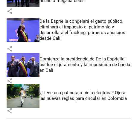
anunció megacárceles
share
De la Espriella congelará el gasto público,
eliminará el impuesto al patrimonio y
desarrollará el fracking: primeros anuncios
desde Cali
share
Comienza la presidencia de De la Espriella:
así fue el juramento y la imposición de banda
en Cali
share
¿Tiene una patineta o cicla eléctrica? Ojo a
las nuevas reglas para circular en Colombia
share