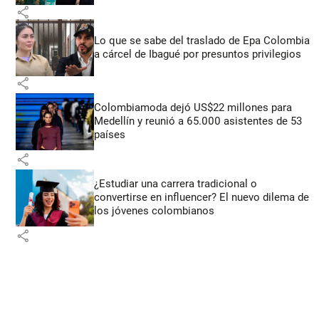
share
Lo que se sabe del traslado de Epa Colombia
a cárcel de Ibagué por presuntos privilegios
share
Colombiamoda dejó US$22 millones para
Medellín y reunió a 65.000 asistentes de 53
países
share
¿Estudiar una carrera tradicional o
convertirse en influencer? El nuevo dilema de
los jóvenes colombianos
share