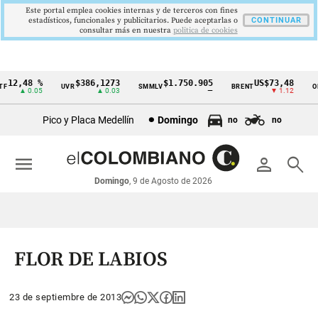
Este portal emplea cookies internas y de terceros con fines
estadísticos, funcionales y publicitarios. Puede aceptarlas o
CONTINUAR
consultar más en nuestra
politica de cookies
12,48 %
$386,1273
$1.750.905
US$73,48
UVR
SMMLV
BRENT
OR
Cintillo
▲ 0.05
▲ 0.03
—
▼ 1.12
de
Pico y Placa Medellín
Domingo
no
no
indicadores
económicos
menu
person
search
Colombia
Domingo
, 9 de Agosto de 2026
FLOR DE LABIOS
23 de septiembre de 2013