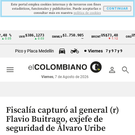
Este portal emplea cookies internas y de terceros con fines
estadísticos, funcionales y publicitarios. Puede aceptarlas o
CONTINUAR
consultar más en nuestra
politica de cookies
48 %
$386,1273
$1.750.905
US$73,48
US$
UVR
SMMLV
BRENT
ORO
Cintillo
 0.05
▲ 0.03
—
▼ 1.12
de
Pico y Placa Medellín
Viernes
7 y 9
7 y 9
indicadores
económicos
menu
person
search
Colombia
Viernes
, 7 de Agosto de 2026
Fiscalía capturó al general (r)
Flavio Buitrago, exjefe de
seguridad de Álvaro Uribe