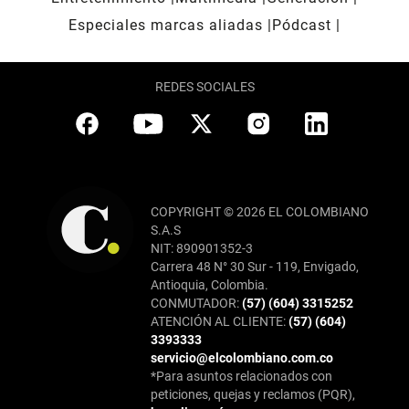
Especiales marcas aliadas
Pódcast
REDES SOCIALES
COPYRIGHT © 2026 EL COLOMBIANO
S.A.S
NIT: 890901352-3
Carrera 48 N° 30 Sur - 119, Envigado,
Antioquia, Colombia.
CONMUTADOR:
(57) (604) 3315252
ATENCIÓN AL CLIENTE:
(57) (604)
3393333
servicio@elcolombiano.com.co
*Para asuntos relacionados con
peticiones, quejas y reclamos (PQR),