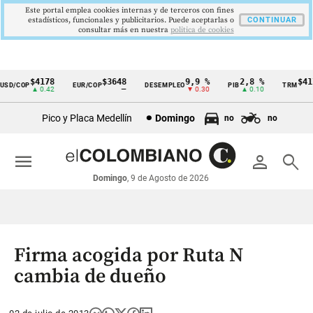
Este portal emplea cookies internas y de terceros con fines
estadísticos, funcionales y publicitarios. Puede aceptarlas o
CONTINUAR
consultar más en nuestra
politica de cookies
$4178
$3648
9,9 %
2,8 %
$417
D/COP
EUR/COP
DESEMPLEO
PIB
TRM
Cintillo
▲ 0.42
—
▼ 0.30
▲ 0.10
▲ 
de
Pico y Placa Medellín
Domingo
no
no
indicadores
económicos
menu
person
search
Colombia
Domingo
, 9 de Agosto de 2026
Firma acogida por Ruta N
cambia de dueño