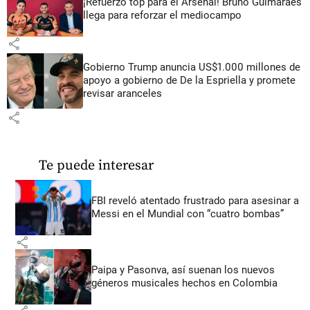
¡Refuerzo top para el Arsenal! Bruno Guimarães
llega para reforzar el mediocampo
share
Gobierno Trump anuncia US$1.000 millones de
apoyo a gobierno de De la Espriella y promete
revisar aranceles
share
Te puede interesar
FBI reveló atentado frustrado para asesinar a
Messi en el Mundial con “cuatro bombas”
share
Paipa y Pasonva, así suenan los nuevos
géneros musicales hechos en Colombia