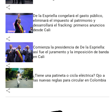
share
De la Espriella congelará el gasto público,
eliminará el impuesto al patrimonio y
desarrollará el fracking: primeros anuncios
desde Cali
share
Comienza la presidencia de De la Espriella:
así fue el juramento y la imposición de banda
en Cali
share
¿Tiene una patineta o cicla eléctrica? Ojo a
las nuevas reglas para circular en Colombia
share