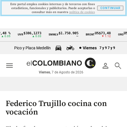
Este portal emplea cookies internas y de terceros con fines
estadísticos, funcionales y publicitarios. Puede aceptarlas o
CONTINUAR
consultar más en nuestra
politica de cookies
48 %
$386,1273
$1.750.905
US$73,48
US$
UVR
SMMLV
BRENT
ORO
Cintillo
0.05
▲ 0.03
—
▼ 1.12
de
Pico y Placa Medellín
Viernes
7 y 9
7 y 9
indicadores
económicos
menu
person
search
Colombia
Viernes
, 7 de Agosto de 2026
Federico Trujillo cocina con
vocación