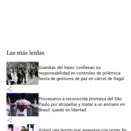
Las más leídas
Guardias del Inpec confiesan su
responsabilidad en controles de polémica
fiesta de gestores de paz en cárcel de Itagüí
share
Procesaron a reconocida promesa del São
Paulo por atropellar y matar a un anciano en
Brasil: quedó en libertad
share
Volvió una lesión que amenaza con poner fin