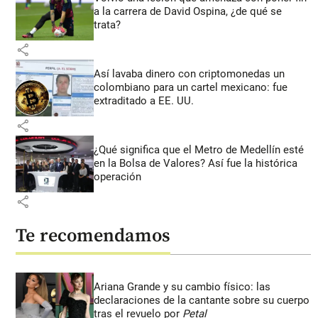
a la carrera de David Ospina, ¿de qué se
trata?
share
Así lavaba dinero con criptomonedas
un
colombiano para un cartel mexicano: fue
extraditado a EE. UU.
share
¿Qué significa que el Metro de Medellín esté
en la Bolsa de Valores? Así fue la histórica
operación
share
Te recomendamos
Ariana Grande y su cambio físico: las
declaraciones de la cantante sobre su cuerpo
tras el revuelo por
Petal