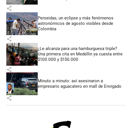
share
Perseidas, un eclipse y más fenómenos
astronómicos de agosto visibles desde
Colombia
share
¿Le alcanza para una hamburguesa triple?
Una primera cita en Medellín ya cuesta entre
$100.000 y $150.000
share
Minuto a minuto: así asesinaron a
empresario aguacatero en mall de Envigado
share