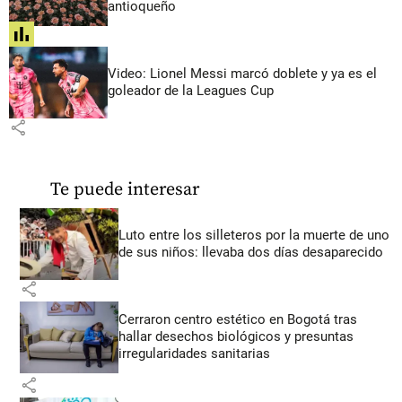
antioqueño
share
Video: Lionel Messi marcó doblete y ya es el
goleador de la Leagues Cup
share
Te puede interesar
Luto entre los silleteros por la muerte de uno
de sus niños: llevaba dos días desaparecido
share
Cerraron centro estético en Bogotá tras
hallar desechos biológicos y presuntas
irregularidades sanitarias
share