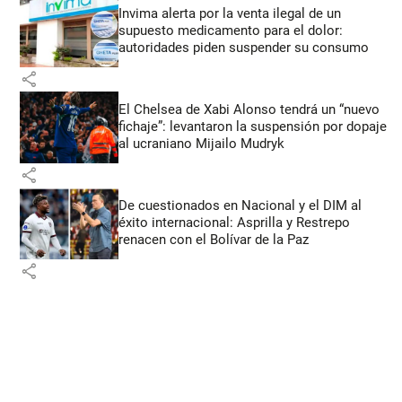
Invima alerta por la venta ilegal de un
supuesto medicamento para el dolor:
autoridades piden suspender su consumo
share
El Chelsea de Xabi Alonso tendrá un “nuevo
fichaje”: levantaron la suspensión por dopaje
al ucraniano Mijailo Mudryk
share
De cuestionados en Nacional y el DIM al
éxito internacional: Asprilla y Restrepo
renacen con el Bolívar de la Paz
share