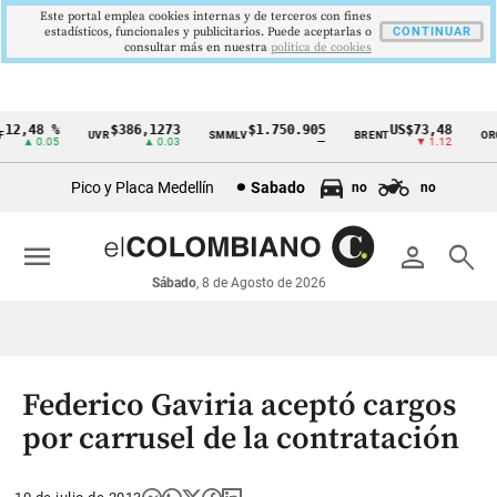
Este portal emplea cookies internas y de terceros con fines
estadísticos, funcionales y publicitarios. Puede aceptarlas o
CONTINUAR
consultar más en nuestra
politica de cookies
2,48 %
$386,1273
$1.750.905
US$73,48
U
UVR
SMMLV
BRENT
ORO
Cintillo
▲ 0.05
▲ 0.03
—
▼ 1.12
de
Pico y Placa Medellín
Sabado
no
no
indicadores
económicos
menu
person
search
Colombia
Sábado
, 8 de Agosto de 2026
Federico Gaviria aceptó cargos
por carrusel de la contratación