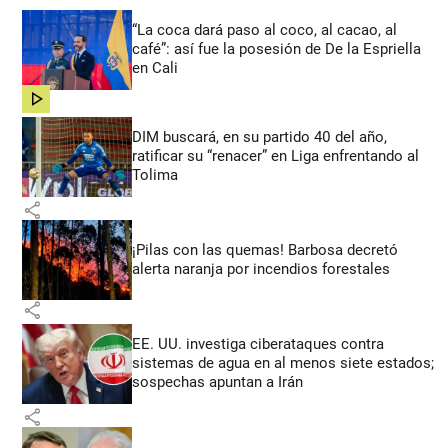
“La coca dará paso al coco, al cacao, al
café”: así fue la posesión de De la Espriella
en Cali
share
DIM buscará, en su partido 40 del año,
ratificar su “renacer” en Liga enfrentando al
Tolima
share
¡Pilas con las quemas! Barbosa decretó
alerta naranja por incendios forestales
share
EE. UU. investiga ciberataques contra
sistemas de agua en al menos siete estados;
sospechas apuntan a Irán
share