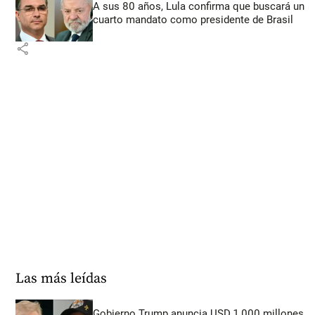
A sus 80 años, Lula confirma que buscará un
cuarto mandato como presidente de Brasil
share
Las más leídas
Gobierno Trump anuncia USD 1.000 millones