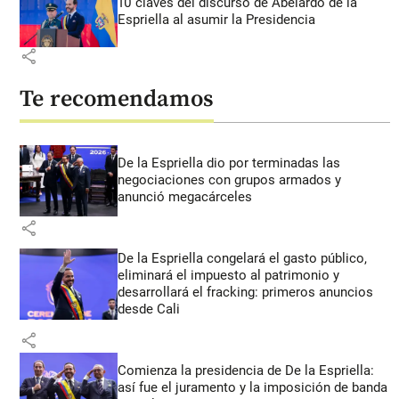
10 claves del discurso de Abelardo de la
Espriella al asumir la Presidencia
share
Te recomendamos
De la Espriella dio por terminadas las
negociaciones con grupos armados y
anunció megacárceles
share
De la Espriella congelará el gasto público,
eliminará el impuesto al patrimonio y
desarrollará el fracking: primeros anuncios
desde Cali
share
Comienza la presidencia de De la Espriella:
así fue el juramento y la imposición de banda