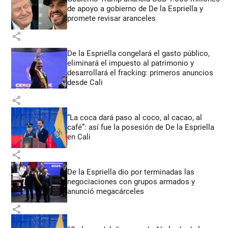
de apoyo a gobierno de De la Espriella y
promete revisar aranceles
share
De la Espriella congelará el gasto público,
eliminará el impuesto al patrimonio y
desarrollará el fracking: primeros anuncios
desde Cali
share
“La coca dará paso al coco, al cacao, al
café”: así fue la posesión de De la Espriella
en Cali
share
De la Espriella dio por terminadas las
negociaciones con grupos armados y
anunció megacárceles
share