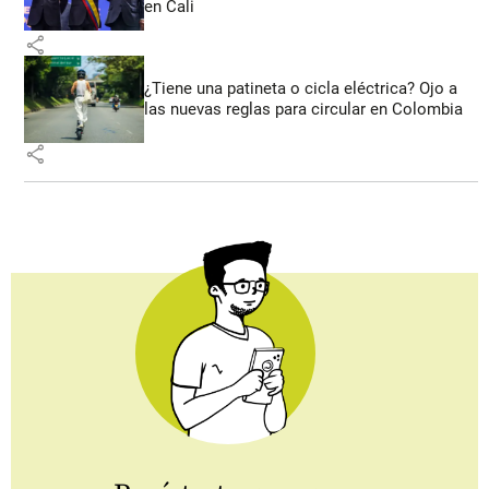
en Cali
share
¿Tiene una patineta o cicla eléctrica? Ojo a
las nuevas reglas para circular en Colombia
share