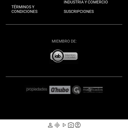
INDUSTRIA Y COMERCIO
TÉRMINOS Y
CONDICIONES
SUSCRIPCIONES
MIEMBRO DE:
person
graphic_eq
play_arrow
photo_camera
account_circle