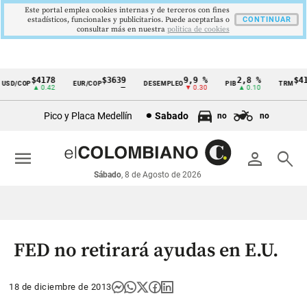
Este portal emplea cookies internas y de terceros con fines
estadísticos, funcionales y publicitarios. Puede aceptarlas o
CONTINUAR
consultar más en nuestra
politica de cookies
$4178
$3639
9,9 %
2,8 %
$417
SD/COP
EUR/COP
DESEMPLEO
PIB
TRM
Cintillo
▲ 0.42
—
▼ 0.30
▲ 0.10
▲
de
Pico y Placa Medellín
Sabado
no
no
indicadores
económicos
menu
person
search
Colombia
Sábado
, 8 de Agosto de 2026
FED no retirará ayudas en E.U.
18 de diciembre de 2013