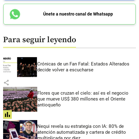
Únete a nuestro canal de Whatsapp
Para seguir leyendo
Crónicas de un Fan Fatal: Estados Alterados
decide volver a escucharse
share
Flores que cruzan el cielo: así es el negocio
que mueve US$ 380 millones en el Oriente
antioqueño
share
Nequi revela su estrategia con IA: 80% de
atención automatizada y cartera de crédito
multiplicada por diez