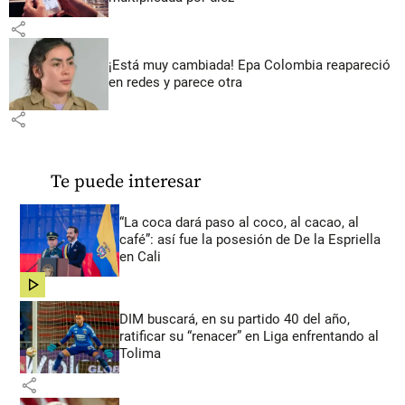
share
¡Está muy cambiada! Epa Colombia reapareció
en redes y parece otra
share
Te puede interesar
“La coca dará paso al coco, al cacao, al
café”: así fue la posesión de De la Espriella
en Cali
share
DIM buscará, en su partido 40 del año,
ratificar su “renacer” en Liga enfrentando al
Tolima
share