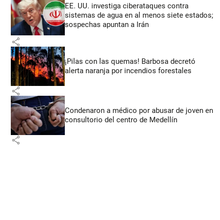
EE. UU. investiga ciberataques contra
sistemas de agua en al menos siete estados;
sospechas apuntan a Irán
share
¡Pilas con las quemas! Barbosa decretó
alerta naranja por incendios forestales
share
Condenaron a médico por abusar de joven en
consultorio del centro de Medellín
share