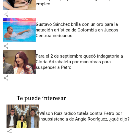
empleo
share
Gustavo Sánchez brilla con un oro para la
natación artística de Colombia en Juegos
Centroamericanos
share
Para el 2 de septiembre quedó indagatoria a
Gloria Arizabaleta por maniobras para
suspender a Petro
share
Te puede interesar
Wilson Ruiz radicó tutela contra Petro por
insubsistencia de Angie Rodríguez, ¿qué dijo?
share