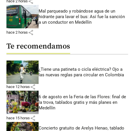
share
hace 2 horas
Mal parqueado y robándose agua de un
hidrante para lavar el bus: Así fue la sanción
a un conductor en Medellín
share
hace 2 horas
Te recomendamos
¿Tiene una patineta o cicla eléctrica? Ojo a
las nuevas reglas para circular en Colombia
share
hace 12 horas
6 de agosto en la Feria de las Flores: final de
la trova, tablados gratis y más planes en
Medellín
share
hace 15 horas
Concierto gratuito de Arelys Henao, tablado