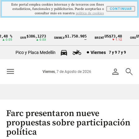
Este portal emplea cookies internas y de terceros con fines
estadísticos, funcionales y publicitarios. Puede aceptarlas o
CONTINUAR
consultar más en nuestra
politica de cookies
48 %
$386,1273
$1.750.905
US$73,48
US$
UVR
SMMLV
BRENT
ORO
Cintillo
 0.05
▲ 0.03
—
▼ 1.12
de
Pico y Placa Medellín
Viernes
7 y 9
7 y 9
indicadores
económicos
menu
person
search
Viernes
, 7 de Agosto de 2026
Colombia
Farc presentaron nueve
propuestas sobre participación
política