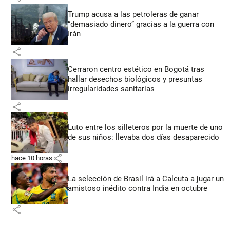
Trump acusa a las petroleras de ganar
“demasiado dinero” gracias a la guerra con
Irán
share
Cerraron centro estético en Bogotá tras
hallar desechos biológicos y presuntas
irregularidades sanitarias
share
Luto entre los silleteros por la muerte de uno
de sus niños: llevaba dos días desaparecido
share
hace 10 horas
La selección de Brasil irá a Calcuta a jugar un
amistoso inédito contra India en octubre
share