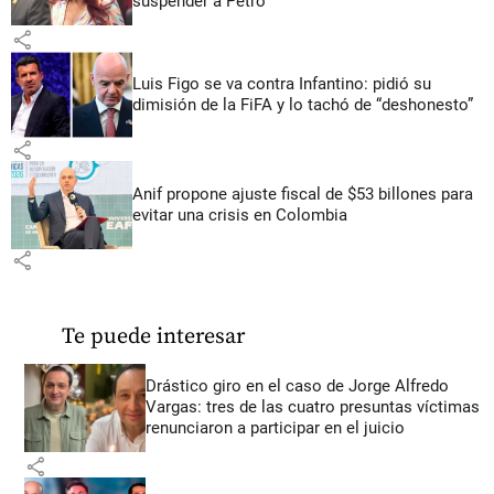
suspender a Petro
share
Luis Figo se va contra Infantino: pidió su
dimisión de la FiFA y lo tachó de “deshonesto”
share
Anif propone ajuste fiscal de $53 billones para
evitar una crisis en Colombia
share
Te puede interesar
Drástico giro en el caso de Jorge Alfredo
Vargas: tres de las cuatro presuntas víctimas
renunciaron a participar en el juicio
share