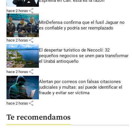
Espriella en Cali: esta es la razón
share
hace 2 horas
MinDefensa confirma que el fusil Jaguar no
es confiable y podría ser reemplazado
share
hace 2 horas
El despertar turístico de Necoclí: 32
pequeños negocios se unen para transformar
el Urabá antioqueño
share
hace 2 horas
Alertan por correos con falsas citaciones
judiciales y multas: así puede identificar el
fraude y evitar ser víctima
share
hace 2 horas
Te recomendamos