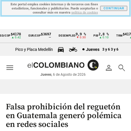
Este portal emplea cookies internas y de terceros con fines
estadísticos, funcionales y publicitarios. Puede aceptarlas o
CONTINUAR
consultar más en nuestra
politica de cookies
$4178
$3697
9,9 %
2,8 %
$4178
/COP
EUR/COP
DESEMPLEO
PIB
TRM
Cintillo
▲ 0.42
—
▼ 0.30
▲ 0.10
▲ 0
de
Pico y Placa Medellín
Jueves
3 y 6
3 y 6
indicadores
económicos
menu
person
search
Colombia
Jueves
, 6 de Agosto de 2026
Falsa prohibición del reguetón
en Guatemala generó polémica
en redes sociales