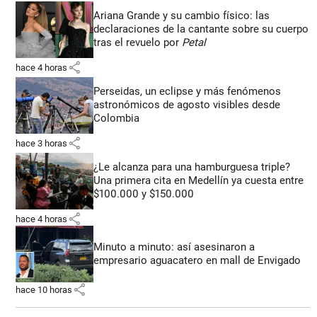
Ariana Grande y su cambio físico: las
declaraciones de la cantante sobre su cuerpo
tras el revuelo por
Petal
share
hace 4 horas
Perseidas, un eclipse y más fenómenos
astronómicos de agosto visibles desde
Colombia
share
hace 3 horas
¿Le alcanza para una hamburguesa triple?
Una primera cita en Medellín ya cuesta entre
$100.000 y $150.000
share
hace 4 horas
Minuto a minuto: así asesinaron a
empresario aguacatero en mall de Envigado
share
hace 10 horas