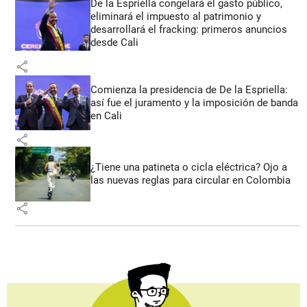
De la Espriella congelará el gasto público,
eliminará el impuesto al patrimonio y
desarrollará el fracking: primeros anuncios
desde Cali
share
Comienza la presidencia de De la Espriella:
así fue el juramento y la imposición de banda
en Cali
share
¿Tiene una patineta o cicla eléctrica? Ojo a
las nuevas reglas para circular en Colombia
share