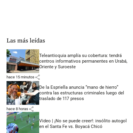
Las más leídas
Teleantioquia amplía su cobertura: tendrá
centros informativos permanentes en Urabá,
Oriente y Suroeste
share
hace 15 minutos
De la Espriella anuncia “mano de hierro”
contra las estructuras criminales luego del
traslado de 117 presos
share
hace 8 horas
Video | ¡No se puede creer!: insólito autogol
en el Santa Fe vs. Boyacá Chicó