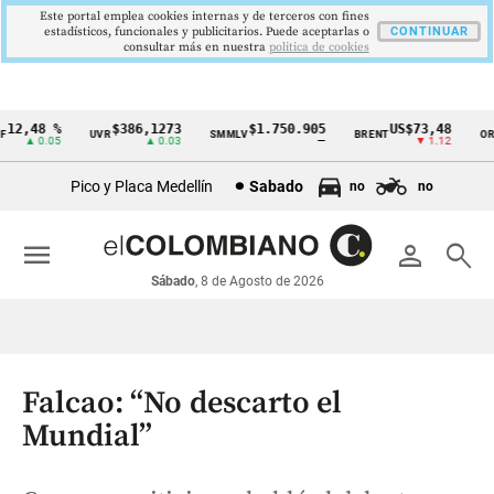
Este portal emplea cookies internas y de terceros con fines
estadísticos, funcionales y publicitarios. Puede aceptarlas o
CONTINUAR
consultar más en nuestra
politica de cookies
2,48 %
$386,1273
$1.750.905
US$73,48
UVR
SMMLV
BRENT
ORO
Cintillo
▲ 0.05
▲ 0.03
—
▼ 1.12
de
Pico y Placa Medellín
Sabado
no
no
indicadores
económicos
menu
person
search
Colombia
Sábado
, 8 de Agosto de 2026
Falcao: “No descarto el
Mundial”