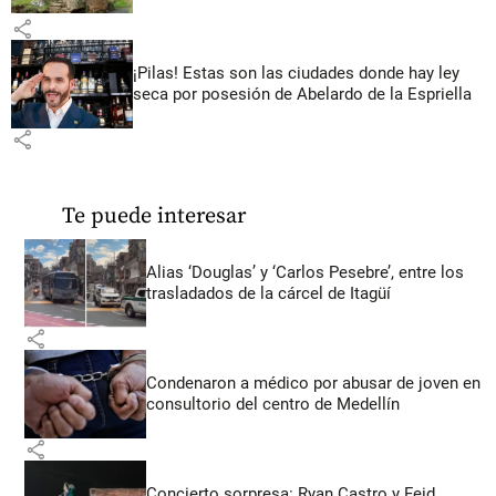
share
¡Pilas! Estas son las ciudades donde hay ley
seca por posesión de Abelardo de la Espriella
share
Te puede interesar
Alias ‘Douglas’ y ‘Carlos Pesebre’, entre los
trasladados de la cárcel de Itagüí
share
Condenaron a médico por abusar de joven en
consultorio del centro de Medellín
share
Concierto sorpresa: Ryan Castro y Feid