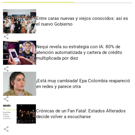
Entre caras nuevas y viejos conocidos: así es
el nuevo Gobierno
share
Nequi revela su estrategia con IA: 80% de
atención automatizada y cartera de crédito
multiplicada por diez
share
¡Está muy cambiada! Epa Colombia reapareció
en redes y parece otra
share
Crónicas de un Fan Fatal: Estados Alterados
decide volver a escucharse
share