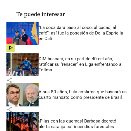
Te puede interesar
“La coca dará paso al coco, al cacao, al
café”: así fue la posesión de De la Espriella
en Cali
share
DIM buscará, en su partido 40 del año,
ratificar su “renacer” en Liga enfrentando al
Tolima
share
A sus 80 años, Lula confirma que buscará un
cuarto mandato como presidente de Brasil
share
¡Pilas con las quemas! Barbosa decretó
alerta naranja por incendios forestales