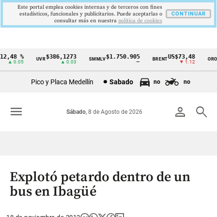
Este portal emplea cookies internas y de terceros con fines
estadísticos, funcionales y publicitarios. Puede aceptarlas o
CONTINUAR
consultar más en nuestra
politica de cookies
2,48 %
$386,1273
$1.750.905
US$73,48
U
UVR
SMMLV
BRENT
ORO
Cintillo
▲ 0.05
▲ 0.03
—
▼ 1.12
de
Pico y Placa Medellín
Sabado
no
no
indicadores
económicos
menu
person
search
Sábado
, 8 de Agosto de 2026
Colombia
Explotó petardo dentro de un
bus en Ibagüé