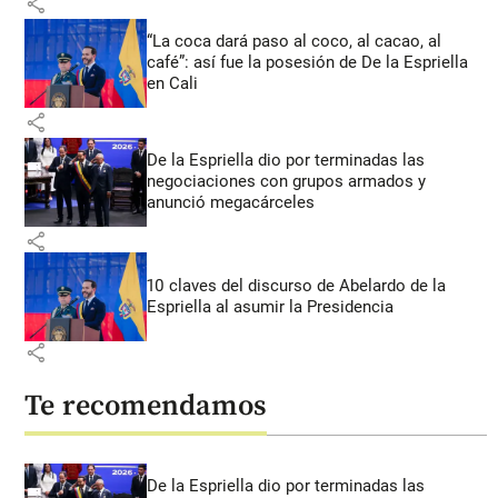
share
“La coca dará paso al coco, al cacao, al
café”: así fue la posesión de De la Espriella
en Cali
share
De la Espriella dio por terminadas las
negociaciones con grupos armados y
anunció megacárceles
share
10 claves del discurso de Abelardo de la
Espriella al asumir la Presidencia
share
Te recomendamos
De la Espriella dio por terminadas las