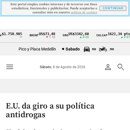
Este portal emplea cookies internas y de terceros con fines
estadísticos, funcionales y publicitarios. Puede aceptarlas o
CONTINUAR
consultar más en nuestra
politica de cookies
1.750.905
US$73,48
US$3342,60
1621,34 pts
BRENT
ORO
COLCAP
Cintillo
—
▼ 1.12
▲ 8.20
▲ 0.67
de
Pico y Placa Medellín
Sabado
no
no
indicadores
económicos
menu
person
search
Sábado
, 8 de Agosto de 2026
Colombia
E.U. da giro a su política
antidrogas