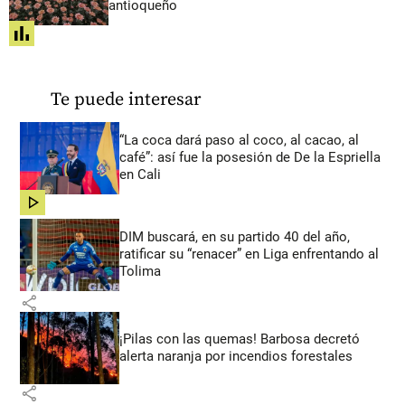
antioqueño
share
Te puede interesar
“La coca dará paso al coco, al cacao, al
café”: así fue la posesión de De la Espriella
en Cali
share
DIM buscará, en su partido 40 del año,
ratificar su “renacer” en Liga enfrentando al
Tolima
share
¡Pilas con las quemas! Barbosa decretó
alerta naranja por incendios forestales
share