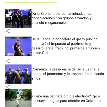
De la Espriella dio por terminadas las
negociaciones con grupos armados y
anunció megacárceles
share
De la Espriella congelará el gasto público,
eliminará el impuesto al patrimonio y
desarrollará el fracking: primeros anuncios
desde Cali
share
Comienza la presidencia de De la Espriella:
así fue el juramento y la imposición de banda
en Cali
share
¿Tiene una patineta o cicla eléctrica? Ojo a
las nuevas reglas para circular en Colombia