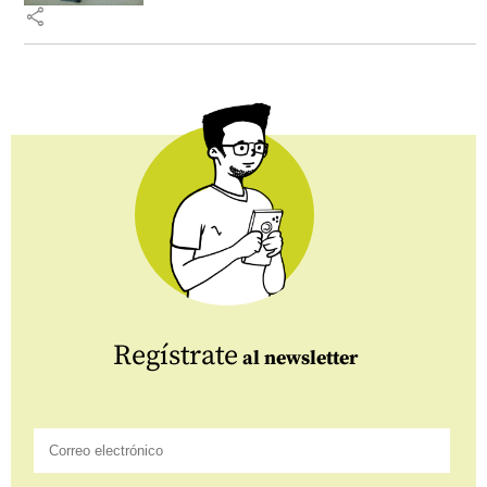
share
Regístrate
al newsletter