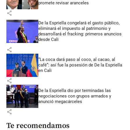
promete revisar aranceles
share
De la Espriella congelará el gasto público,
eliminará el impuesto al patrimonio y
desarrollará el fracking: primeros anuncios
desde Cali
share
“La coca dará paso al coco, al cacao, al
café”: así fue la posesión de De la Espriella
en Cali
share
De la Espriella dio por terminadas las
negociaciones con grupos armados y
anunció megacárceles
share
Te recomendamos