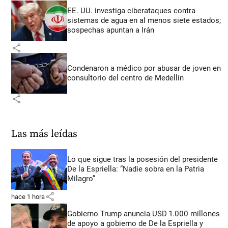
EE. UU. investiga ciberataques contra
sistemas de agua en al menos siete estados;
sospechas apuntan a Irán
share
Condenaron a médico por abusar de joven en
consultorio del centro de Medellín
share
Las más leídas
Lo que sigue tras la posesión del presidente
De la Espriella: “Nadie sobra en la Patria
Milagro”
share
hace 1 hora
Gobierno Trump anuncia USD 1.000 millones
de apoyo a gobierno de De la Espriella y