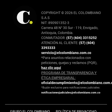
COPYRIGHT © 2026 EL COLOMBIANO
S.A.S
NIT: 890901352-3
Carrera 48 N° 30 Sur - 119, Envigado,
Antioquia, Colombia.
CONMUTADOR:
(57) (604) 3315252
ATENCIÓN AL CLIENTE:
(57) (604)
3393333
servicio@elcolombiano.com.co
*Para asuntos relacionados con
peticiones, quejas y reclamos (PQR),
haz clic aquí
PROGRAMA DE TRANSPARENCIA Y
ÉTICA EMPRESARIAL:
oficialdecumplimiento@elcolombiano.com.
*Buzón exclusivo para notificaciones judiciales:
notificacionesjudiciales@elcolombiano.com.co
GRUPO EL COLOMBIANO
POLÍTICA DE PRIVACIDAD