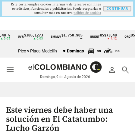
Este portal emplea cookies internas y de terceros con fines
estadísticos, funcionales y publicitarios. Puede aceptarlas o
CONTINUAR
consultar más en nuestra
politica de cookies
8 %
$386,1273
$1.750.905
US$73,48
US$3
UVR
SMMLV
BRENT
ORO
Cintillo
0.05
▲ 0.03
—
▼ 1.12
de
Pico y Placa Medellín
Domingo
no
no
indicadores
económicos
menu
person
search
Colombia
Domingo
, 9 de Agosto de 2026
Este viernes debe haber una
solución en El Catatumbo:
Lucho Garzón