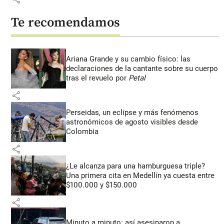
Te recomendamos
Ariana Grande y su cambio físico: las
declaraciones de la cantante sobre su cuerpo
tras el revuelo por
Petal
share
Perseidas, un eclipse y más fenómenos
astronómicos de agosto visibles desde
Colombia
share
¿Le alcanza para una hamburguesa triple?
Una primera cita en Medellín ya cuesta entre
$100.000 y $150.000
share
Minuto a minuto: así asesinaron a