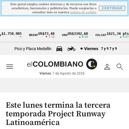
Este portal emplea cookies internas y de terceros con fines
estadísticos, funcionales y publicitarios. Puede aceptarlas o
CONTINUAR
consultar más en nuestra
politica de cookies
1.750.905
US$73,48
US$3342,60
1621,34 pts
BRENT
ORO
COLCAP
Cintillo
—
▼ 1.12
▲ 8.20
▲ 0.67
de
Pico y Placa Medellín
Viernes
7 y 9
7 y 9
indicadores
económicos
menu
person
search
Colombia
Viernes
, 7 de Agosto de 2026
Este lunes termina la tercera
temporada Project Runway
Latinoamérica