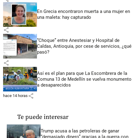
En Grecia encontraron muerta a una mujer en
una maleta: hay capturado
share
“Choque” entre Anestesiar y Hospital de
Caldas, Antioquia, por cese de servicios, ¿qué
pasó?
share
Así es el plan para que La Escombrera de la
Comuna 13 de Medellín se vuelva monumento
a desaparecidos
share
hace 14 horas
Te puede interesar
Trump acusa a las petroleras de ganar
“demasiado dinero” gracias a la guerra con