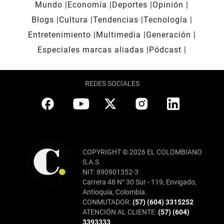
Mundo
Economía
Deportes
Opinión
Blogs
Cultura
Tendencias
Tecnología
Entretenimiento
Multimedia
Generación
Especiales marcas aliadas
Pódcast
REDES SOCIALES
COPYRIGHT © 2026 EL COLOMBIANO
S.A.S
NIT: 890901352-3
Carrera 48 N° 30 Sur - 119, Envigado,
Antioquia, Colombia.
CONMUTADOR:
(57) (604) 3315252
ATENCIÓN AL CLIENTE:
(57) (604)
3393333