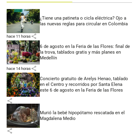
¿Tiene una patineta o cicla eléctrica? Ojo a
las nuevas reglas para circular en Colombia
share
hace 11 horas
6 de agosto en la Feria de las Flores: final de
la trova, tablados gratis y más planes en
Medellín
share
hace 14 horas
Concierto gratuito de Arelys Henao, tablado
en el Centro y recorridos por Santa Elena
este 6 de agosto en la Feria de las Flores
share
Murió la bebé hipopótamo rescatada en el
Magdalena Medio
share