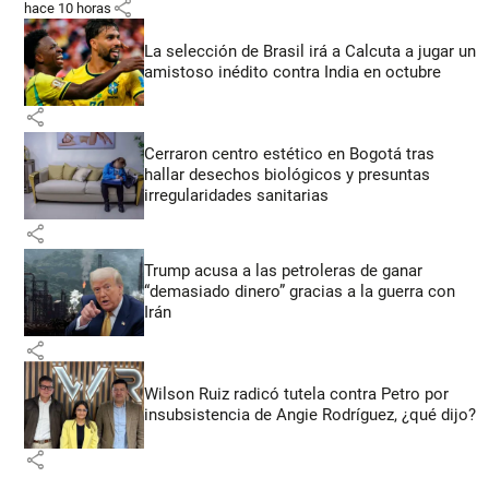
share
hace 10 horas
La selección de Brasil irá a Calcuta a jugar un
amistoso inédito contra India en octubre
share
Cerraron centro estético en Bogotá tras
hallar desechos biológicos y presuntas
irregularidades sanitarias
share
Trump acusa a las petroleras de ganar
“demasiado dinero” gracias a la guerra con
Irán
share
Wilson Ruiz radicó tutela contra Petro por
insubsistencia de Angie Rodríguez, ¿qué dijo?
share