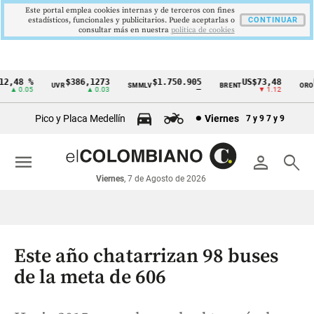
Este portal emplea cookies internas y de terceros con fines
estadísticos, funcionales y publicitarios. Puede aceptarlas o
CONTINUAR
consultar más en nuestra
politica de cookies
2,48 %
$386,1273
$1.750.905
US$73,48
U
UVR
SMMLV
BRENT
ORO
Cintillo
▲ 0.05
▲ 0.03
—
▼ 1.12
de
Pico y Placa Medellín
Viernes
7 y 9
7 y 9
indicadores
económicos
menu
person
search
Colombia
Viernes
, 7 de Agosto de 2026
Este año chatarrizan 98 buses
de la meta de 606