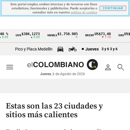
Este portal emplea cookies internas y de terceros con fines
estadísticos, funcionales y publicitarios. Puede aceptarlas o
CONTINUAR
consultar más en nuestra
politica de cookies
%
$386,1273
$1.750.905
US$73,48
US$334
UVR
SMMLV
BRENT
ORO
Cintillo
5
▲ 0.03
—
▼ 1.12
▲
de
Pico y Placa Medellín
Jueves
3 y 6
3 y 6
indicadores
económicos
menu
person
search
Colombia
Jueves
, 6 de Agosto de 2026
Estas son las 23 ciudades y
sitios más calientes