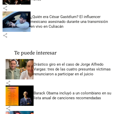
share
¿Quién era César Gastélum? El influencer
mexicano asesinado durante una transmisión
en vivo en Culiacán
share
Te puede interesar
Drástico giro en el caso de Jorge Alfredo
Vargas: tres de las cuatro presuntas víctimas
renunciaron a participar en el juicio
share
Barack Obama incluyó a un colombiano en su
lista anual de canciones recomendadas
share