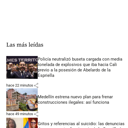
Las más leídas
Policía neutralizó buseta cargada con media
tonelada de explosivos que iba hacia Cali
previo a la posesión de Abelardo de la
Espriella
share
hace 22 minutos
Medellín estrena nuevo plan para frenar
construcciones ilegales: así funciona
share
hace 49 minutos
Gritos y referencias al suicidio: las denuncias