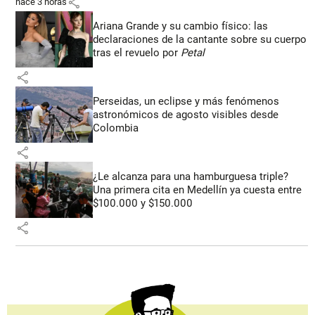
share
hace 3 horas
Ariana Grande y su cambio físico: las
declaraciones de la cantante sobre su cuerpo
tras el revuelo por
Petal
share
Perseidas, un eclipse y más fenómenos
astronómicos de agosto visibles desde
Colombia
share
¿Le alcanza para una hamburguesa triple?
Una primera cita en Medellín ya cuesta entre
$100.000 y $150.000
share