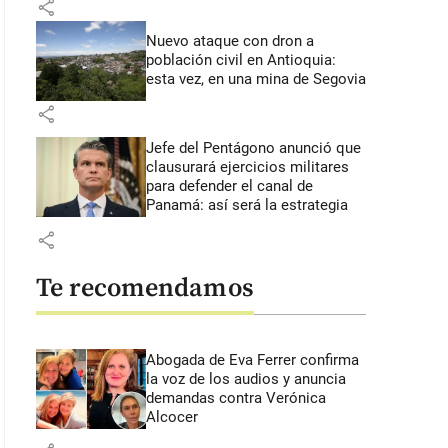
share
Nuevo ataque con dron a
población civil en Antioquia:
esta vez, en una mina de Segovia
share
Jefe del Pentágono anunció que
clausurará ejercicios militares
para defender el canal de
Panamá: así será la estrategia
share
Te recomendamos
Abogada de Eva Ferrer confirma
la voz de los audios y anuncia
demandas contra Verónica
Alcocer