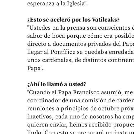
esperanza a la Iglesia".
¿Esto se aceleró por
los Vatileaks?
"Ustedes en la prensa son conscientes 
sabor de boca porque cómo era posibl
directo a documentos privados del Pap
llegar al Pontífice se quedaba enredada
unos cardenales, de distintos continen
Papa".
¿Ahí lo llamó a usted?
"Cuando el Papa Francisco asumió, me l
coordinador de una comisión de card
reuniones a principios de octubre próx
inactivos, cada uno de nosotros ha emp
quieren enviar, hemos recibido propues
lindo. Con esto se preparará un instrum