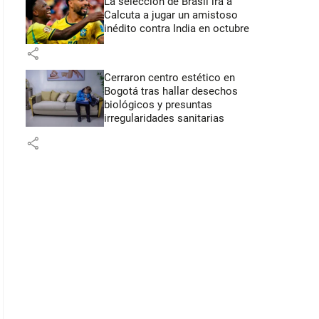
La selección de Brasil irá a
Calcuta a jugar un amistoso
inédito contra India en octubre
share
Cerraron centro estético en
Bogotá tras hallar desechos
biológicos y presuntas
irregularidades sanitarias
share