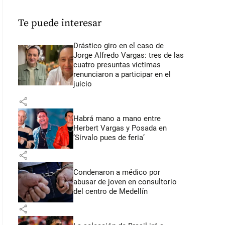
Te puede interesar
Drástico giro en el caso de
Jorge Alfredo Vargas: tres de las
cuatro presuntas víctimas
renunciaron a participar en el
juicio
share
Habrá mano a mano entre
Herbert Vargas y Posada en
‘Sírvalo pues de feria’
share
Condenaron a médico por
abusar de joven en consultorio
del centro de Medellín
share