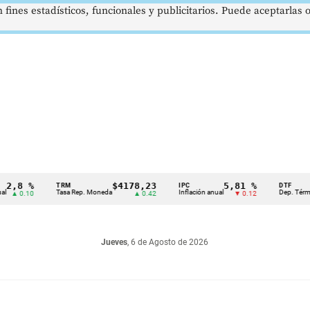
 fines estadísticos, funcionales y publicitarios. Puede aceptarlas
 %
$4178,23
5,81 %
TRM
IPC
DTF
Tasa Rep. Moneda
Inflación anual
Dep. Término Fijo
10
▲ 0.42
▼ 0.12
Jueves
, 6 de Agosto de 2026