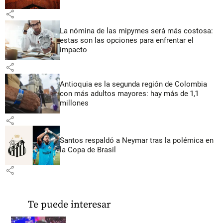
share
La nómina de las mipymes será más costosa:
estas son las opciones para enfrentar el
impacto
share
Antioquia es la segunda región de Colombia
con más adultos mayores: hay más de 1,1
millones
share
Santos respaldó a Neymar tras la polémica en
la Copa de Brasil
share
Te puede interesar