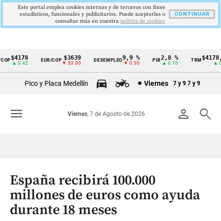
Este portal emplea cookies internas y de terceros con fines
estadísticos, funcionales y publicitarios. Puede aceptarlas o
CONTINUAR
consultar más en nuestra
politica de cookies
$4178
$3639
9,9 %
2,8 %
$4178,23
P
EUR/COP
DESEMPLEO
PIB
TRM
Cintillo
▲ 0.42
▼ 33.00
▼ 0.30
▲ 0.10
▲ 0.42
de
Pico y Placa Medellín
Viernes
7 y 9
7 y 9
indicadores
económicos
menu
person
search
Viernes
, 7 de Agosto de 2026
Colombia
España recibirá 100.000
millones de euros como ayuda
durante 18 meses