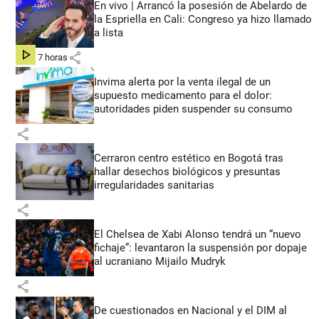
En vivo | Arrancó la posesión de Abelardo de
la Espriella en Cali: Congreso ya hizo llamado
a lista
share
hace 7 horas
Invima alerta por la venta ilegal de un
supuesto medicamento para el dolor:
autoridades piden suspender su consumo
share
Cerraron centro estético en Bogotá tras
hallar desechos biológicos y presuntas
irregularidades sanitarias
share
El Chelsea de Xabi Alonso tendrá un “nuevo
fichaje”: levantaron la suspensión por dopaje
al ucraniano Mijailo Mudryk
share
De cuestionados en Nacional y el DIM al