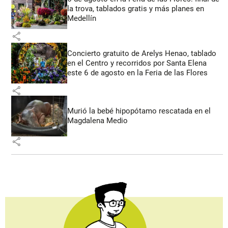
la trova, tablados gratis y más planes en
Medellín
share
Concierto gratuito de Arelys Henao, tablado
en el Centro y recorridos por Santa Elena
este 6 de agosto en la Feria de las Flores
share
Murió la bebé hipopótamo rescatada en el
Magdalena Medio
share