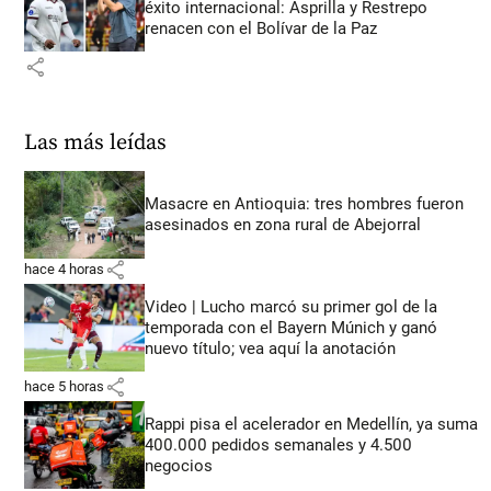
éxito internacional: Asprilla y Restrepo
renacen con el Bolívar de la Paz
share
Las más leídas
Masacre en Antioquia: tres hombres fueron
asesinados en zona rural de Abejorral
share
hace 4 horas
Video | Lucho marcó su primer gol de la
temporada con el Bayern Múnich y ganó
nuevo título; vea aquí la anotación
share
hace 5 horas
Rappi pisa el acelerador en Medellín, ya suma
400.000 pedidos semanales y 4.500
negocios