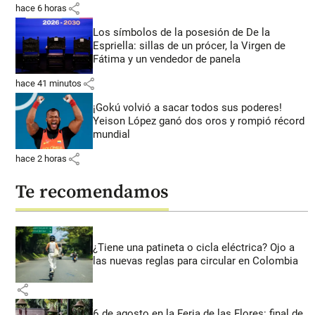
share
hace 6 horas
Los símbolos de la posesión de De la
Espriella: sillas de un prócer, la Virgen de
Fátima y un vendedor de panela
share
hace 41 minutos
¡Gokú volvió a sacar todos sus poderes!
Yeison López ganó dos oros y rompió récord
mundial
share
hace 2 horas
Te recomendamos
¿Tiene una patineta o cicla eléctrica? Ojo a
las nuevas reglas para circular en Colombia
share
6 de agosto en la Feria de las Flores: final de