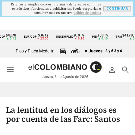
Este portal emplea cookies internas y de terceros con fines
estadísticos, funcionales y publicitarios. Puede aceptarlas o
CONTINUAR
consultar más en nuestra
politica de cookies
$4178
$3672
9,9 %
2,8 %
$4178,23
P
EUR/COP
DESEMPLEO
PIB
TRM
Cintillo
▲ 0.42
▼ 25.00
▼ 0.30
▲ 0.10
▲ 0.42
de
Pico y Placa Medellín
Jueves
3 y 6
3 y 6
indicadores
económicos
menu
person
search
Colombia
Jueves
, 6 de Agosto de 2026
La lentitud en los diálogos es
por cuenta de las Farc: Santos