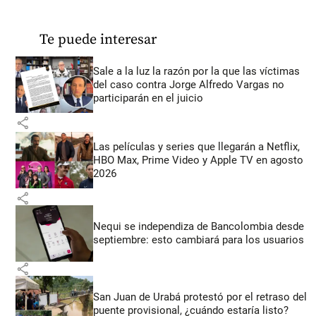
Te puede interesar
Sale a la luz la razón por la que las víctimas
del caso contra Jorge Alfredo Vargas no
participarán en el juicio
share
Las películas y series que llegarán a Netflix,
HBO Max, Prime Video y Apple TV en agosto
2026
share
Nequi se independiza de Bancolombia desde
septiembre: esto cambiará para los usuarios
share
San Juan de Urabá protestó por el retraso del
puente provisional, ¿cuándo estaría listo?