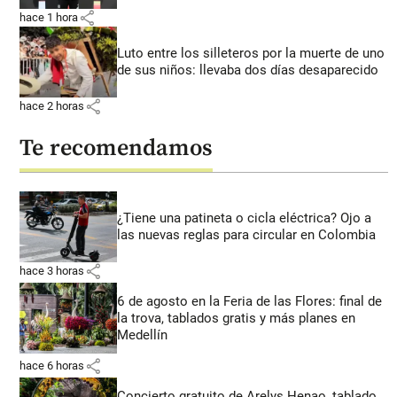
share
hace 1 hora
Luto entre los silleteros por la muerte de uno
de sus niños: llevaba dos días desaparecido
share
hace 2 horas
Te recomendamos
¿Tiene una patineta o cicla eléctrica? Ojo a
las nuevas reglas para circular en Colombia
share
hace 3 horas
6 de agosto en la Feria de las Flores: final de
la trova, tablados gratis y más planes en
Medellín
share
hace 6 horas
Concierto gratuito de Arelys Henao, tablado