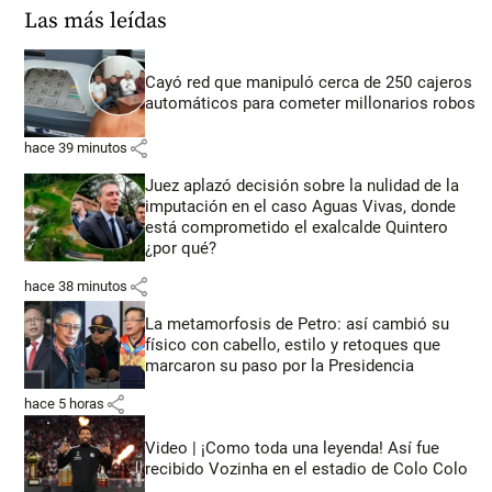
Las más leídas
Cayó red que manipuló cerca de 250 cajeros
automáticos para cometer millonarios robos
share
hace 39 minutos
Juez aplazó decisión sobre la nulidad de la
imputación en el caso Aguas Vivas, donde
está comprometido el exalcalde Quintero
¿por qué?
share
hace 38 minutos
La metamorfosis de Petro: así cambió su
físico con cabello, estilo y retoques que
marcaron su paso por la Presidencia
share
hace 5 horas
Video | ¡Como toda una leyenda! Así fue
recibido Vozinha en el estadio de Colo Colo