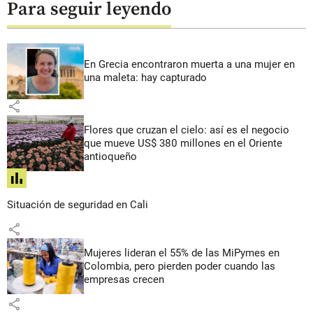
Para seguir leyendo
En Grecia encontraron muerta a una mujer en
una maleta: hay capturado
share
Flores que cruzan el cielo: así es el negocio
que mueve US$ 380 millones en el Oriente
antioqueño
share
Situación de seguridad en Cali
share
Mujeres lideran el 55% de las MiPymes en
Colombia, pero pierden poder cuando las
empresas crecen
share