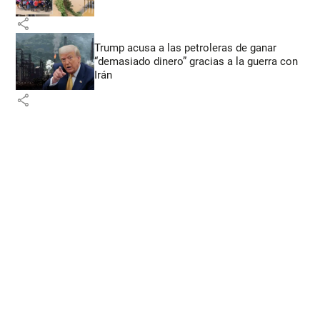
share
Trump acusa a las petroleras de ganar
“demasiado dinero” gracias a la guerra con
Irán
share