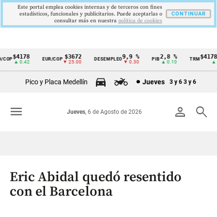
Este portal emplea cookies internas y de terceros con fines
estadísticos, funcionales y publicitarios. Puede aceptarlas o
CONTINUAR
consultar más en nuestra
politica de cookies
$4178
$3672
9,9 %
2,8 %
$4178,2
OP
EUR/COP
DESEMPLEO
PIB
TRM
Cintillo
▲ 0.42
▼ 25.00
▼ 0.30
▲ 0.10
▲ 0.4
de
Pico y Placa Medellín
Jueves
3 y 6
3 y 6
indicadores
económicos
menu
person
search
Jueves
, 6 de Agosto de 2026
Colombia
Eric Abidal quedó resentido
con el Barcelona