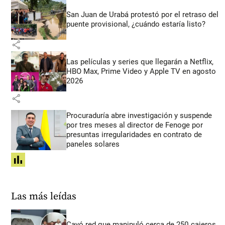
San Juan de Urabá protestó por el retraso del
puente provisional, ¿cuándo estaría listo?
share
Las películas y series que llegarán a Netflix,
HBO Max, Prime Video y Apple TV en agosto
2026
share
Procuraduría abre investigación y suspende
por tres meses al director de Fenoge por
presuntas irregularidades en contrato de
paneles solares
share
Las más leídas
Cayó red que manipuló cerca de 250 cajeros