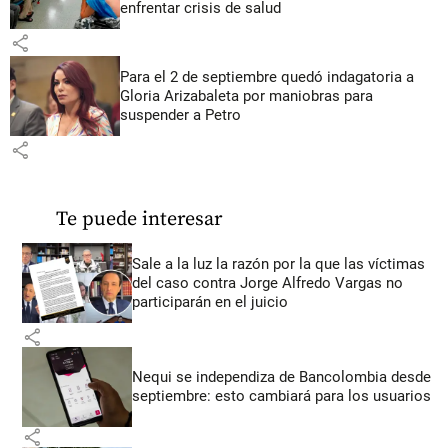
enfrentar crisis de salud
share
Para el 2 de septiembre quedó indagatoria a
Gloria Arizabaleta por maniobras para
suspender a Petro
share
Te puede interesar
Sale a la luz la razón por la que las víctimas
del caso contra Jorge Alfredo Vargas no
participarán en el juicio
share
Nequi se independiza de Bancolombia desde
septiembre: esto cambiará para los usuarios
share