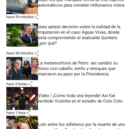
automáticos para cometer millonarios robos
share
hace 39 minutos
Juez aplazó decisión sobre la nulidad de la
imputación en el caso Aguas Vivas, donde
está comprometido el exalcalde Quintero
¿por qué?
share
hace 38 minutos
La metamorfosis de Petro: así cambió su
físico con cabello, estilo y retoques que
marcaron su paso por la Presidencia
share
hace 5 horas
Video | ¡Como toda una leyenda! Así fue
recibido Vozinha en el estadio de Colo Colo
share
hace 1 hora
Luto entre los silleteros por la muerte de uno