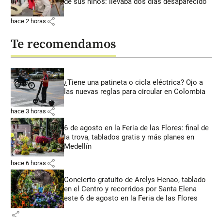
de sus niños: llevaba dos días desaparecido
share
hace 2 horas
Te recomendamos
¿Tiene una patineta o cicla eléctrica? Ojo a
las nuevas reglas para circular en Colombia
share
hace 3 horas
6 de agosto en la Feria de las Flores: final de
la trova, tablados gratis y más planes en
Medellín
share
hace 6 horas
Concierto gratuito de Arelys Henao, tablado
en el Centro y recorridos por Santa Elena
este 6 de agosto en la Feria de las Flores
share